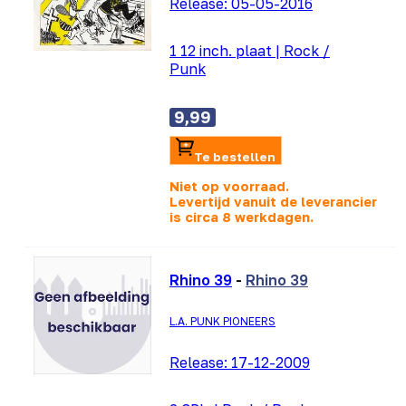
Release:
05-05-2016
1 12 inch. plaat
|
Rock /
Punk
9,99
Te bestellen
Niet op voorraad.
Levertijd vanuit de leverancier
is
circa 8 werkdagen.
Rhino 39
-
Rhino 39
L.A. PUNK PIONEERS
Release:
17-12-2009