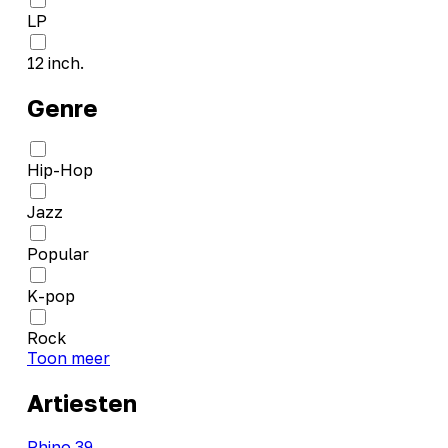
LP
12 inch.
Genre
Hip-Hop
Jazz
Popular
K-pop
Rock
Toon meer
Artiesten
Rhino 39