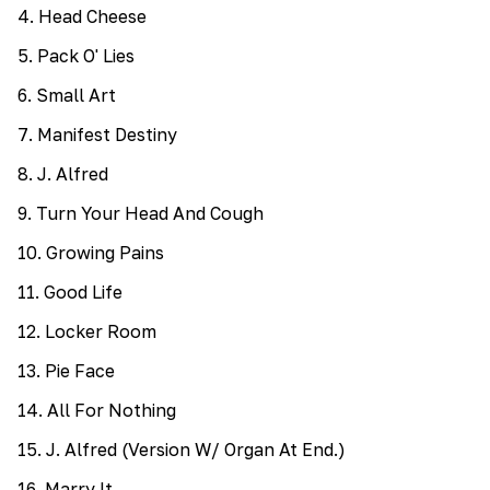
4
.
Head Cheese
5
.
Pack O' Lies
6
.
Small Art
7
.
Manifest Destiny
8
.
J. Alfred
9
.
Turn Your Head And Cough
10
.
Growing Pains
11
.
Good Life
12
.
Locker Room
13
.
Pie Face
14
.
All For Nothing
15
.
J. Alfred (Version W/ Organ At End.)
16
.
Marry It