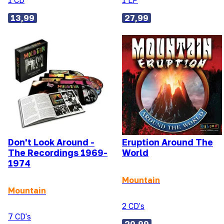
1 CD
1 LP
13,99
27,99
Don't Look Around -
Eruption Around The
The Recordings 1969-
World
1974
Mountain
Mountain
2 CD's
7 CD's
20,99