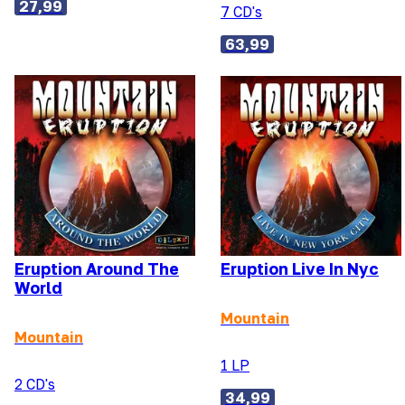
27,99
7 CD's
63,99
Eruption Around The
Eruption Live In Nyc
World
Mountain
Mountain
1 LP
2 CD's
34,99