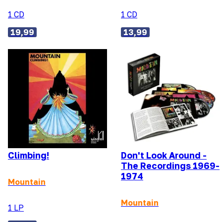
1 CD
1 CD
19,99
13,99
Climbing!
Don't Look Around -
The Recordings 1969-
1974
Mountain
Mountain
1 LP