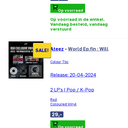
Op voorraad
Op voorraad in de winkel.
Vandaag besteld, vandaag
verstuurd
Ateez
-
World Ep.fin : Will
SALE!
Colour Tbc
Release:
20-04-2024
2 LP's
|
Pop / K-Pop
Rsd
Coloured Vinyl
29,-
Op voorraad