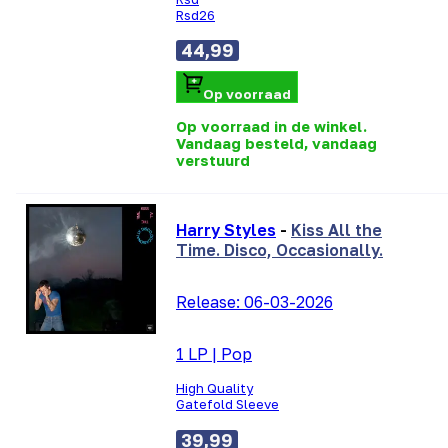
Rsd26
44,99
Op voorraad
Op voorraad in de winkel.
Vandaag besteld, vandaag
verstuurd
Harry Styles
-
Kiss All the
Time. Disco, Occasionally.
Release:
06-03-2026
1 LP
|
Pop
High Quality
Gatefold Sleeve
39,99