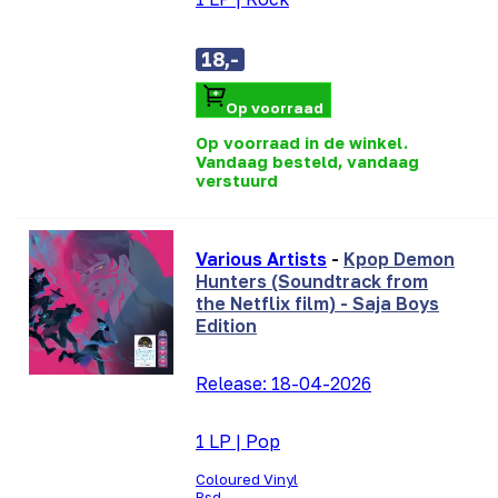
18,-
Op voorraad
Op voorraad in de winkel.
Vandaag besteld, vandaag
verstuurd
Various Artists
-
Kpop Demon
Hunters (Soundtrack from
the Netflix film) - Saja Boys
Edition
Release:
18-04-2026
1 LP
|
Pop
Coloured Vinyl
Rsd