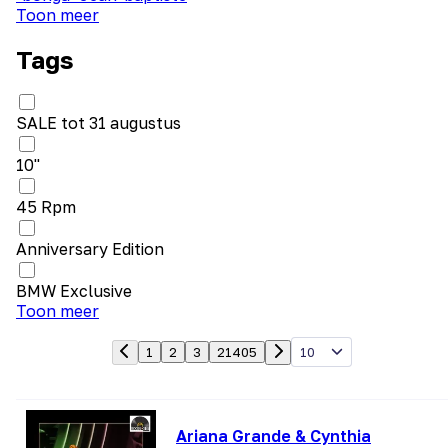
Toon meer
Tags
SALE tot 31 augustus
10"
45 Rpm
Anniversary Edition
BMW Exclusive
Toon meer
10
1
2
3
21405
Ariana Grande & Cynthia