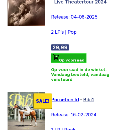
-
Live Theatertour 2024
Release:
04-06-2025
2 LP's
|
Pop
29,99
Op voorraad
Op voorraad in de winkel.
Vandaag besteld, vandaag
verstuurd
Porcelain Id
-
Bibi1
SALE!
Release:
16-02-2024
1 LP
|
Rock