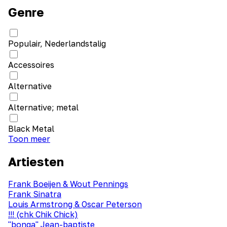
Genre
Populair, Nederlandstalig
Accessoires
Alternative
Alternative; metal
Black Metal
Toon meer
Artiesten
Frank Boeijen & Wout Pennings
Frank Sinatra
Louis Armstrong & Oscar Peterson
!!! (chk Chik Chick)
"bonga" Jean-baptiste