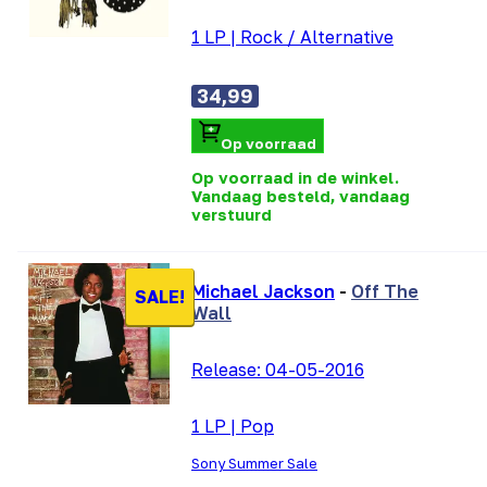
1 LP
|
Rock / Alternative
34,99
Op voorraad
Op voorraad in de winkel.
Vandaag besteld, vandaag
verstuurd
Michael Jackson
-
Off The
SALE!
Wall
Release:
04-05-2016
1 LP
|
Pop
Sony Summer Sale