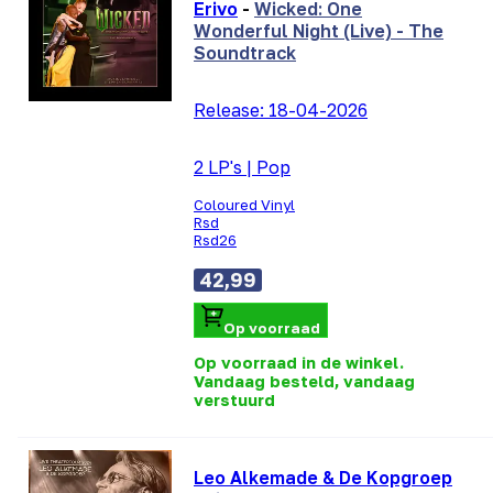
Erivo
-
Wicked: One
Wonderful Night (Live) - The
Soundtrack
Release:
18-04-2026
2 LP's
|
Pop
Coloured Vinyl
Rsd
Rsd26
42,99
Op voorraad
Op voorraad in de winkel.
Vandaag besteld, vandaag
verstuurd
Leo Alkemade & De Kopgroep