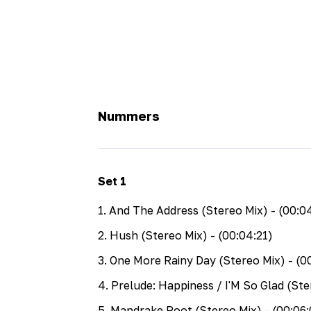
Nummers
Set
1
1
.
And The Address (Stereo Mix)
- (00:0
2
.
Hush (Stereo Mix)
- (00:04:21)
3
.
One More Rainy Day (Stereo Mix)
- (0
4
.
Prelude: Happiness / I'M So Glad (Ste
5
.
Mandrake Root (Stereo Mix)
- (00:06