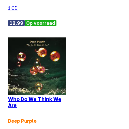
1 CD
12,99
Op voorraad
Who Do We Think We
Are
Deep Purple