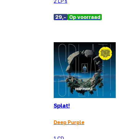
2 LP's
29,-
Op voorraad
Splat!
Deep Purple
1 CD