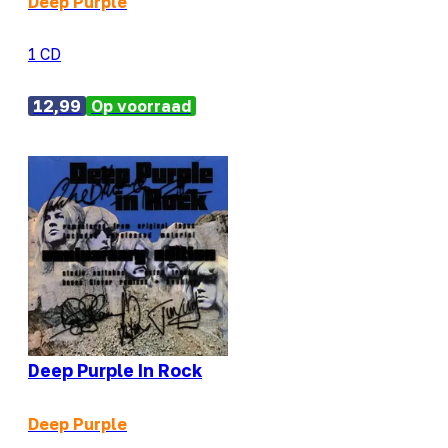
Deep Purple
1 CD
12,99
Op voorraad
Deep Purple In Rock
Deep Purple