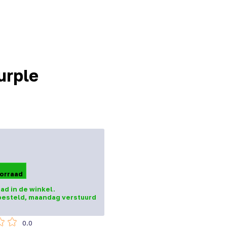
urple
orraad
ad in de winkel.
besteld, maandag verstuurd
0.0