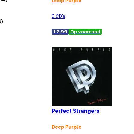
Deep Purple
3 CD's
9)
17,99
Op voorraad
Perfect Strangers
Deep Purple