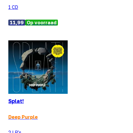
1 CD
11,99
Op voorraad
Splat!
Deep Purple
2 LP's