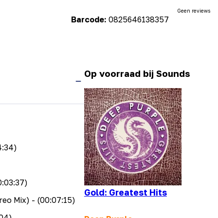
Geen reviews
Barcode:
0825646138357
Op voorraad bij Sounds
4:34)
0:03:37)
Gold: Greatest Hits
reo Mix)
- (00:07:15)
:04)