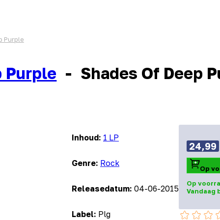
p Purple
 Purple
-
Shades Of Deep P
Inhoud:
1 LP
24,99
Genre:
Rock
Op vo
Op voorra
Releasedatum:
04-06-2015
Vandaag 
Label:
Plg