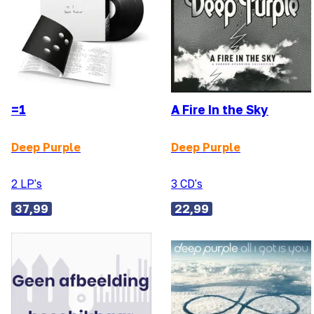
=1
A Fire In the Sky
Deep Purple
Deep Purple
2 LP's
3 CD's
37,99
22,99