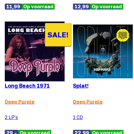
11,99
Op voorraad
12,99
Op voorraad
SALE!
Long Beach 1971
Splat!
Deep Purple
Deep Purple
2 LP's
1 CD
29,-
Op voorraad
22,99
Op voorraad