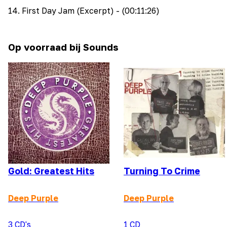
14
.
First Day Jam (Excerpt)
- (00:11:26)
Op voorraad bij Sounds
Gold: Greatest Hits
Turning To Crime
Deep Purple
Deep Purple
3 CD's
1 CD