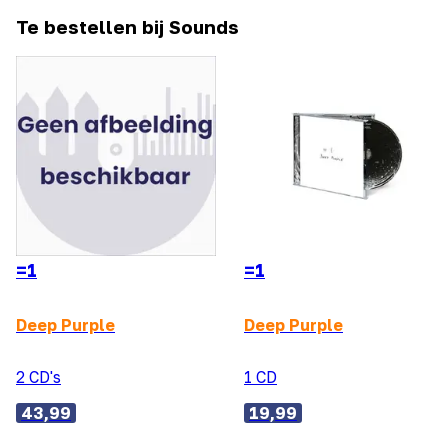
Te bestellen bij Sounds
=1
=1
Deep Purple
Deep Purple
2 CD's
1 CD
43,99
19,99