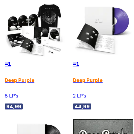
=1
=1
Deep Purple
Deep Purple
8 LP's
2 LP's
94,99
44,99