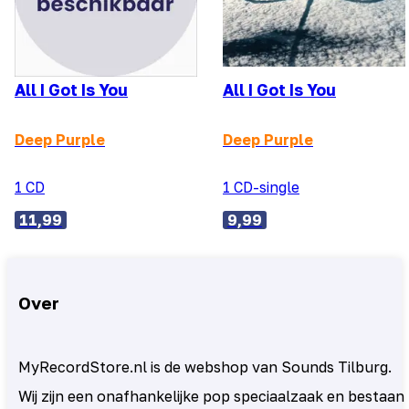
All I Got Is You
All I Got Is You
Deep Purple
Deep Purple
1 CD
1 CD-single
11,99
9,99
Over
MyRecordStore.nl is de webshop van Sounds Tilburg.
Wij zijn een onafhankelijke pop speciaalzaak en bestaan