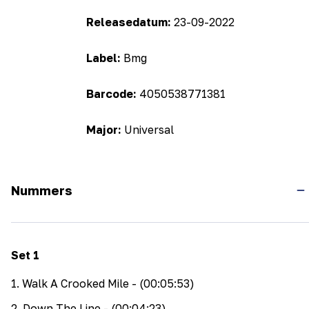
Releasedatum:
23-09-2022
Label:
Bmg
Barcode:
4050538771381
Major:
Universal
Nummers
Set
1
1
.
Walk A Crooked Mile
- (00:05:53)
2
.
Down The Line
- (00:04:23)