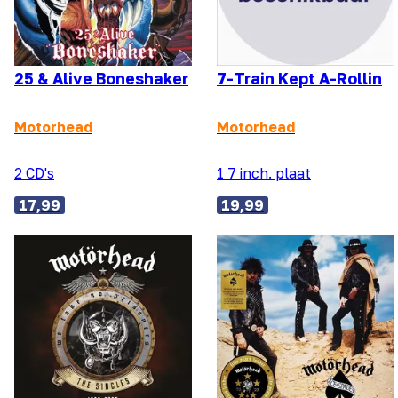
25 & Alive Boneshaker
7-Train Kept A-Rollin
Motorhead
Motorhead
2 CD's
1 7 inch. plaat
17,99
19,99