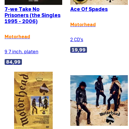
7-we Take No
Ace Of Spades
Prisoners (the Singles
1995 - 2006)
Motorhead
Motorhead
2 CD's
19,99
9 7 inch. platen
84,99