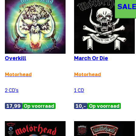
SALE
Overkill
March Or Die
Motorhead
Motorhead
2 CD's
1 CD
17,99
Op voorraad
10,-
Op voorraad