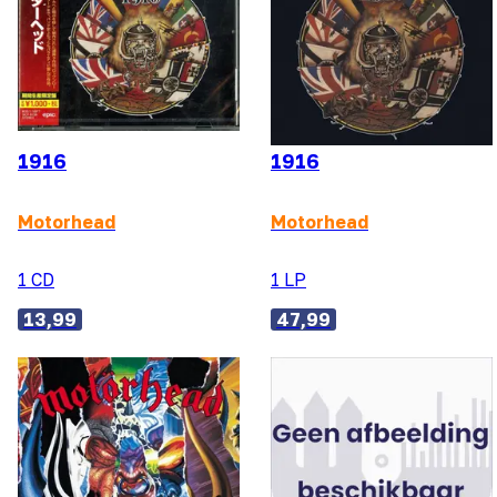
1916
1916
Motorhead
Motorhead
1 CD
1 LP
13,99
47,99