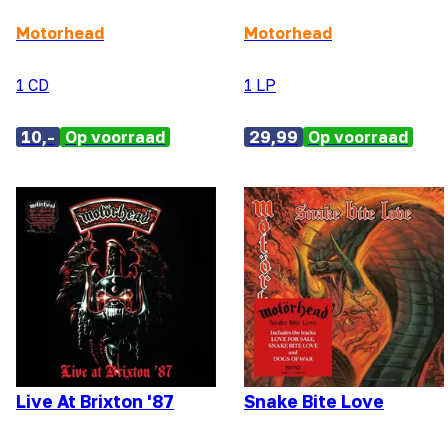
Motorhead
Motorhead
1 CD
1 LP
10,-
Op voorraad
29,99
Op voorraad
Live At Brixton '87
Snake Bite Love