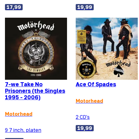
17,99
19,99
7-we Take No
Ace Of Spades
Prisoners (the Singles
1995 - 2006)
Motorhead
Motorhead
2 CD's
19,99
9 7 inch. platen