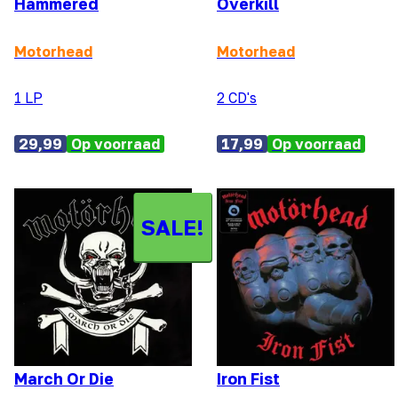
Hammered
Overkill
Motorhead
Motorhead
1 LP
2 CD's
29,99
Op voorraad
17,99
Op voorraad
SALE!
March Or Die
Iron Fist