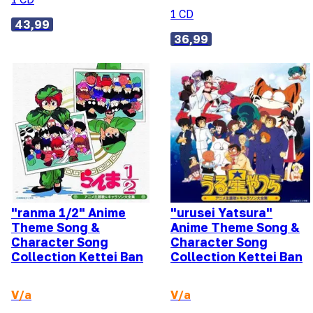
1 CD
43,99
36,99
"ranma 1/2" Anime
"urusei Yatsura"
Theme Song &
Anime Theme Song &
Character Song
Character Song
Collection Kettei Ban
Collection Kettei Ban
V/a
V/a