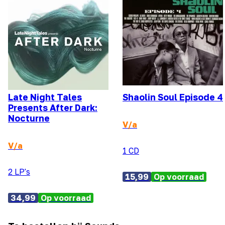
Late Night Tales
Shaolin Soul Episode 4
Presents After Dark:
Nocturne
V/a
V/a
1 CD
2 LP's
15,99
Op voorraad
34,99
Op voorraad