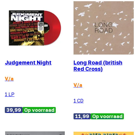
Judgement Night
Long Road (british
Red Cross)
V/a
V/a
1 LP
1 CD
39,99
Op voorraad
11,99
Op voorraad