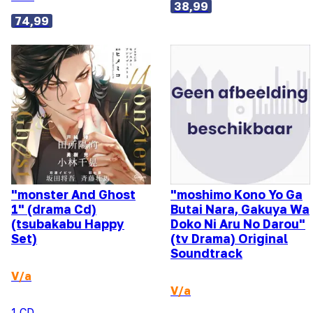
38,99
74,99
"monster And Ghost
"moshimo Kono Yo Ga
1" (drama Cd)
Butai Nara, Gakuya Wa
(tsubakabu Happy
Doko Ni Aru No Darou"
Set)
(tv Drama) Original
Soundtrack
V/a
V/a
1 CD