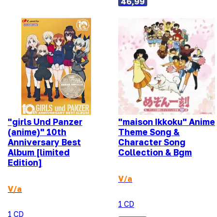
46,99
"girls Und Panzer
"maison Ikkoku" Anime
(anime)" 10th
Theme Song &
Anniversary Best
Character Song
Album [limited
Collection & Bgm
Edition]
V/a
V/a
1 CD
1 CD