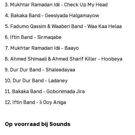
3
.
Mukhtar Ramadan Idii - Check Up My Head
4
.
Bakaka Band - Geesiyada Halgamayow
5
.
Fadumo Qassim & Waaberi Band - Waa Kaa Helaa
6
.
Iftin Band - Sirmaqabe
7
.
Mukhtar Ramadan Idii - Baayo
8
.
Ahmed Shimaali & Ahmed Sharif Killer - Hoobeya
9
.
Dur Dur Band - Shaleedayaa
10
.
Dur Dur Band - Ladaney
11
.
Bakaka Band - Gobonimada Jira
12
.
Iftin Band - Ii Ooy Aniga
Op voorraad bij Sounds