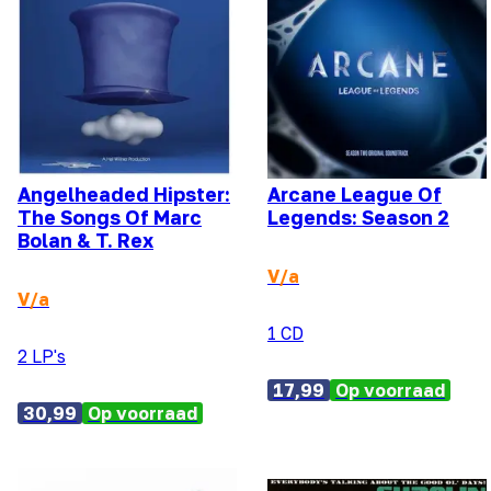
Angelheaded Hipster:
Arcane League Of
The Songs Of Marc
Legends: Season 2
Bolan & T. Rex
V/a
V/a
1 CD
2 LP's
17,99
Op voorraad
30,99
Op voorraad