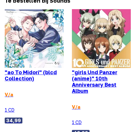
Te bestellen bij Sounds
"ao To Midori" (blcd
"girls Und Panzer
Collection)
(anime)" 10th
Anniversary Best
Album
V/a
V/a
1 CD
34,99
1 CD