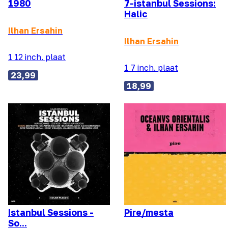
1980
7-istanbul Sessions:
Halic
Ilhan Ersahin
Ilhan Ersahin
1 12 inch. plaat
1 7 inch. plaat
23,99
18,99
Istanbul Sessions -
Pire/mesta
So...