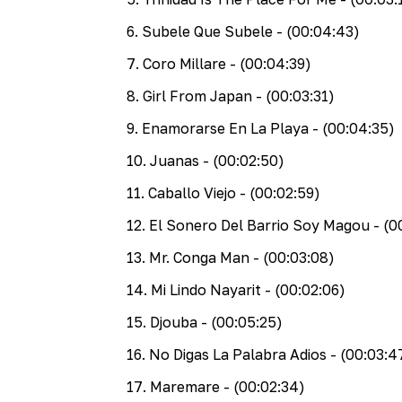
6
.
Subele Que Subele
- (00:04:43)
7
.
Coro Millare
- (00:04:39)
8
.
Girl From Japan
- (00:03:31)
9
.
Enamorarse En La Playa
- (00:04:35)
10
.
Juanas
- (00:02:50)
11
.
Caballo Viejo
- (00:02:59)
12
.
El Sonero Del Barrio Soy Magou
- (0
13
.
Mr. Conga Man
- (00:03:08)
14
.
Mi Lindo Nayarit
- (00:02:06)
15
.
Djouba
- (00:05:25)
16
.
No Digas La Palabra Adios
- (00:03:4
17
.
Maremare
- (00:02:34)