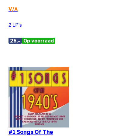
V/A
2 LP's
25,-
Op voorraad
#1 Songs Of The