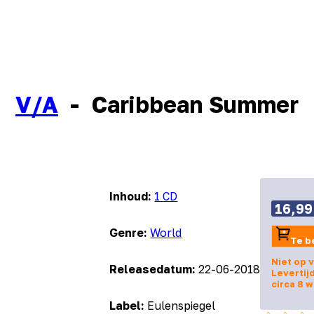
V/A
-
Caribbean Summer
Inhoud:
1 CD
16,99
Genre:
World
Te b
Niet op 
Releasedatum:
22-06-2018
Levertij
circa 8 
Label:
Eulenspiegel