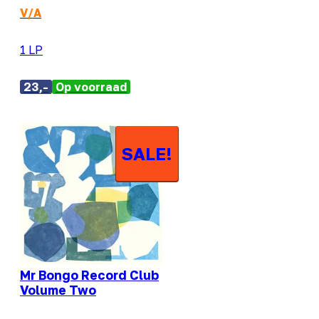
V/A
1 LP
23,-
Op voorraad
SALE!
Mr Bongo Record Club
Volume Two