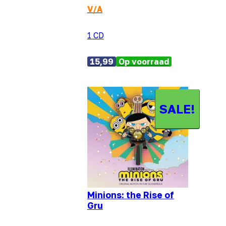
V/A
1 CD
15,99
Op voorraad
SALE!
Minions: the Rise of
Gru