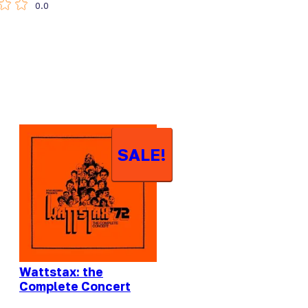
0.0
SALE!
Wattstax: the
Complete Concert