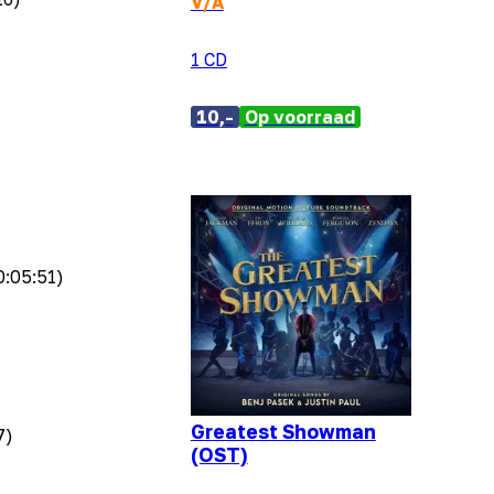
V/A
1 CD
10,-
Op voorraad
0:05:51)
Greatest Showman
7)
(OST)