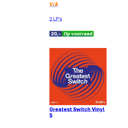
V/A
2 LP's
20,-
Op voorraad
Greatest Switch Vinyl
5