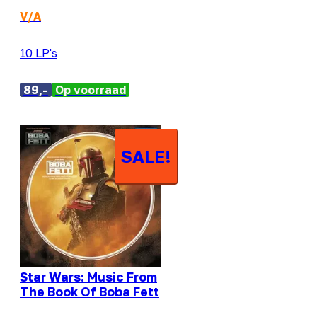
V/A
10 LP's
89,-
Op voorraad
SALE!
Star Wars: Music From
The Book Of Boba Fett