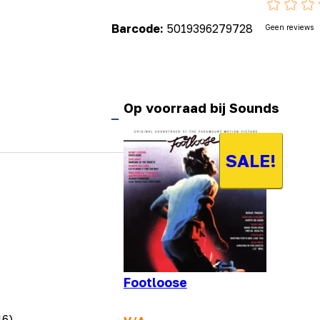
Barcode:
5019396279728
Geen reviews
Op voorraad bij Sounds
SALE!
Footloose
16)