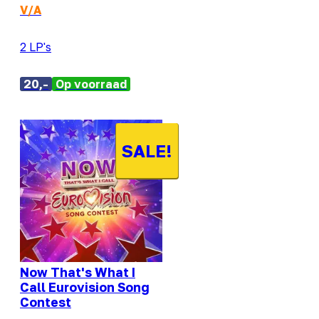
V/A
2 LP's
20,-
Op voorraad
SALE!
Now That's What I
Call Eurovision Song
Contest