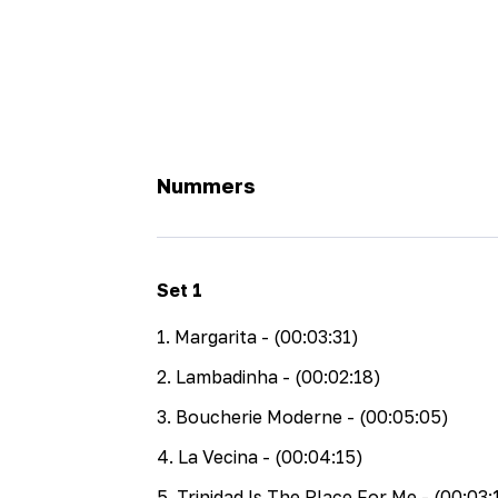
Nummers
Set
1
1
.
Margarita
- (00:03:31)
2
.
Lambadinha
- (00:02:18)
3
.
Boucherie Moderne
- (00:05:05)
4
.
La Vecina
- (00:04:15)
5
.
Trinidad Is The Place For Me
- (00:03: