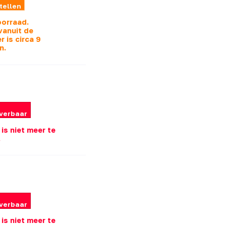
tellen
oorraad.
vanuit de
r is
circa 9
n.
everbaar
l is niet meer te
.
everbaar
l is niet meer te