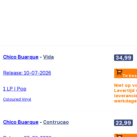
Chico Buarque
-
Vida
34,99
Release:
10-07-2026
Te bes
Niet op v
1 LP
|
Pop
Levertijd 
leverancie
Coloured Vinyl
werkdage
Chico Buarque
-
Contrucao
22,99