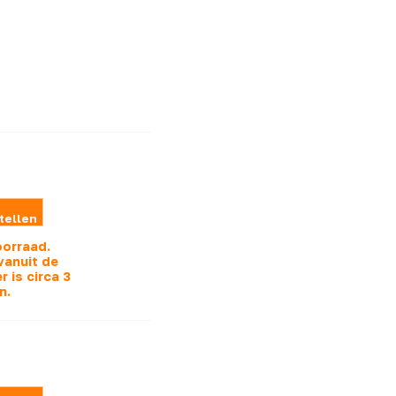
tellen
oorraad.
vanuit de
r is
circa 3
n.