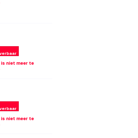
.
everbaar
l is niet meer te
.
everbaar
l is niet meer te
.