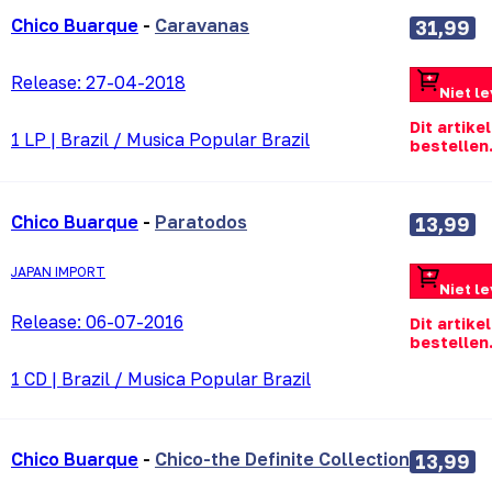
Chico Buarque
-
Caravanas
31,99
Release:
27-04-2018
Niet l
Dit artike
1 LP
|
Brazil / Musica Popular Brazil
bestellen
Chico Buarque
-
Paratodos
13,99
JAPAN IMPORT
Niet l
Release:
06-07-2016
Dit artike
bestellen
1 CD
|
Brazil / Musica Popular Brazil
Chico Buarque
-
Chico-the Definite Collection
13,99