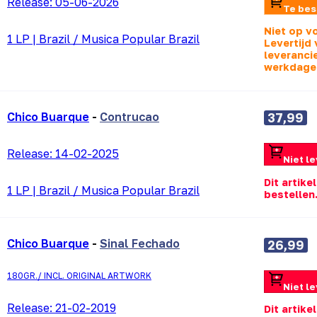
Release:
05-06-2026
Te bes
Niet op v
1 LP
|
Brazil / Musica Popular Brazil
Levertijd 
leverancie
werkdage
Chico Buarque
-
Contrucao
37,99
Release:
14-02-2025
Niet l
Dit artike
1 LP
|
Brazil / Musica Popular Brazil
bestellen
Chico Buarque
-
Sinal Fechado
26,99
180GR./ INCL. ORIGINAL ARTWORK
Niet l
Release:
21-02-2019
Dit artike