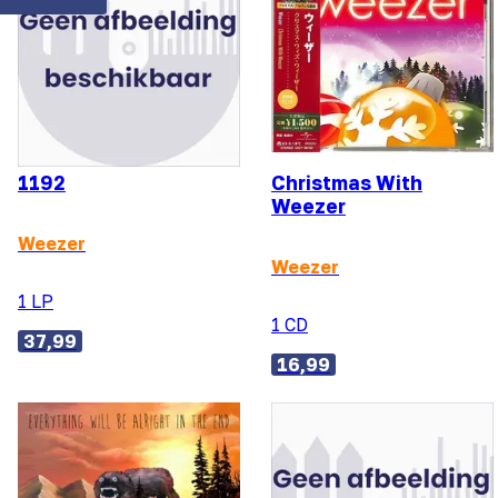
1192
Christmas With
Weezer
Weezer
Weezer
1 LP
1 CD
37,99
16,99