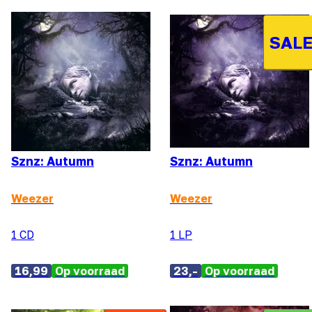
SALE
Sznz: Autumn
Sznz: Autumn
Weezer
Weezer
1 CD
1 LP
16,99
Op voorraad
23,-
Op voorraad