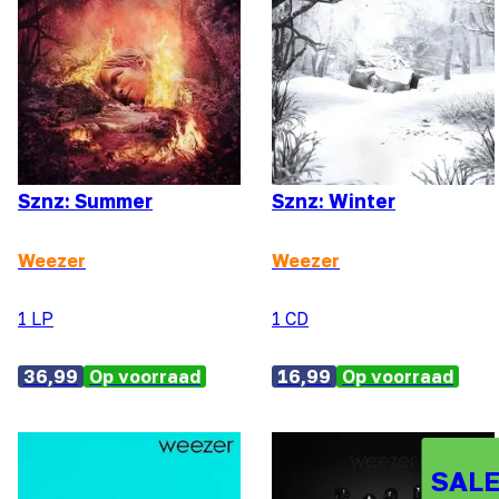
Sznz: Summer
Sznz: Winter
Weezer
Weezer
1 LP
1 CD
36,99
Op voorraad
16,99
Op voorraad
SALE