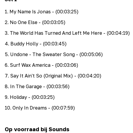
1
.
My Name Is Jonas
- (00:03:25)
2
.
No One Else
- (00:03:05)
3
.
The World Has Turned And Left Me Here
- (00:04:19)
4
.
Buddy Holly
- (00:03:45)
5
.
Undone - The Sweater Song
- (00:05:06)
6
.
Surf Wax America
- (00:03:06)
7
.
Say It Ain't So (Original Mix)
- (00:04:20)
8
.
In The Garage
- (00:03:56)
9
.
Holiday
- (00:03:25)
10
.
Only In Dreams
- (00:07:59)
Op voorraad bij Sounds