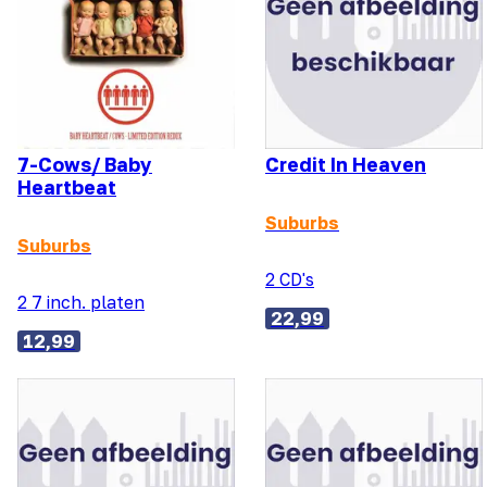
7-Cows/ Baby
Credit In Heaven
Heartbeat
Suburbs
Suburbs
2 CD's
2 7 inch. platen
22,99
12,99