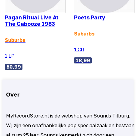
Pagan Ritual Live At
Poets Party
The Cabooze 1983
Suburbs
Suburbs
1 CD
1 LP
18,99
50,99
Over
MyRecordStore.nl is de webshop van Sounds Tilburg.
Wij zijn een onafhankelijke pop speciaalzaak en bestaan
al ruim 25 jaar. Sounds kenmerkt zich door een