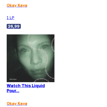
Okay Kaya
1 LP
26,99
Watch This Liquid
Pour...
Okay Kaya