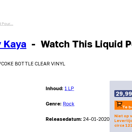
 Pour...
 Kaya
-
Watch This Liquid Po
F /COKE BOTTLE CLEAR VINYL
Inhoud:
1 LP
29,9
Genre:
Rock
Te b
Niet op 
Releasedatum:
24-01-2020
Levertij
circa 12