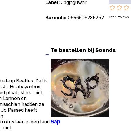
Label:
Jagjaguwar
Barcode:
0656605235257
Geen reviews
Te bestellen bij Sounds
ked-up Beatles. Dat is
 Jo Hirabayashi is
d plaat, klinkt niet
en Lennon en
misschien hadden ze
 Jo Passed heeft
n.
Sap
jn ontstaan in een land
ol met