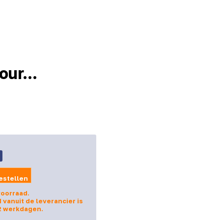
ur...
9
estellen
voorraad.
d vanuit de leverancier is
2 werkdagen.