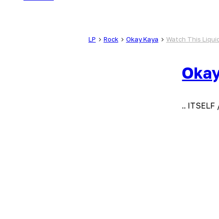
LP
Rock
Okay Kaya
Watch This Liquid
Okay
.. ITSEL