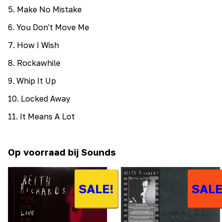
5
.
Make No Mistake
6
.
You Don't Move Me
7
.
How I Wish
8
.
Rockawhile
9
.
Whip It Up
10
.
Locked Away
11
.
It Means A Lot
Op voorraad bij Sounds
SALE!
SALE