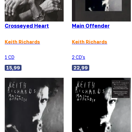
Crosseyed Heart
Main Offender
Keith Richards
Keith Richards
1 CD
2 CD's
15,99
22,99