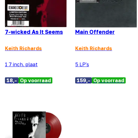
7-wicked As It Seems
Main Offender
Keith Richards
Keith Richards
1 7 inch. plaat
5 LP's
18,-
Op voorraad
159,-
Op voorraad