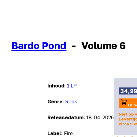
Bardo Pond
-
Volume 6
Inhoud:
1 LP
34,9
Genre:
Rock
Te b
Niet op 
Releasedatum:
18-04-2026
Levertij
circa 9 
Label:
Fire