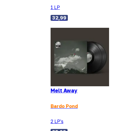
1 LP
32,99
Melt Away
Bardo Pond
2 LP's