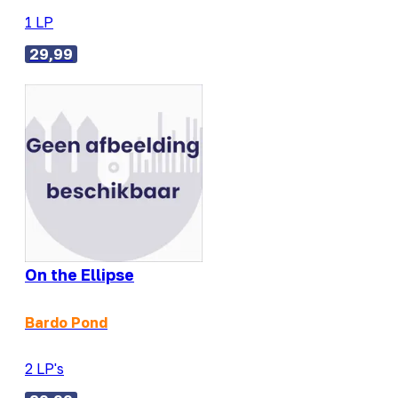
1 LP
29,99
On the Ellipse
Bardo Pond
2 LP's