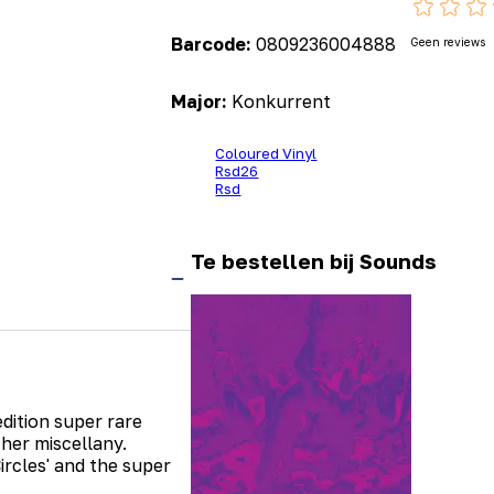
Barcode:
0809236004888
Geen reviews
Major:
Konkurrent
Coloured Vinyl
Rsd26
Rsd
Te bestellen bij Sounds
edition super rare
her miscellany.
ircles' and the super