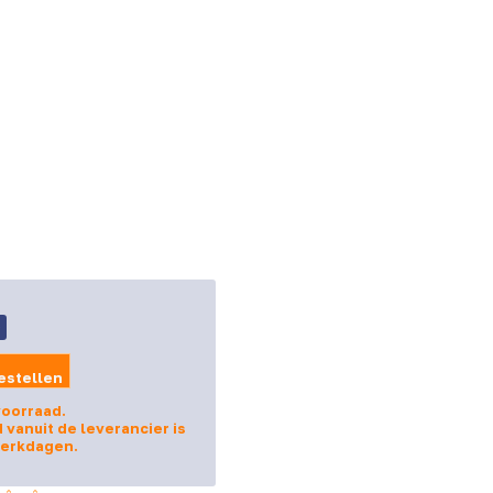
9
estellen
voorraad.
d vanuit de leverancier is
werkdagen.