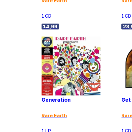
Rare Earth
Rare
1 CD
1 CD
14,99
23,
Generation
Get
Rare Earth
Rare
1 LP
1 CD