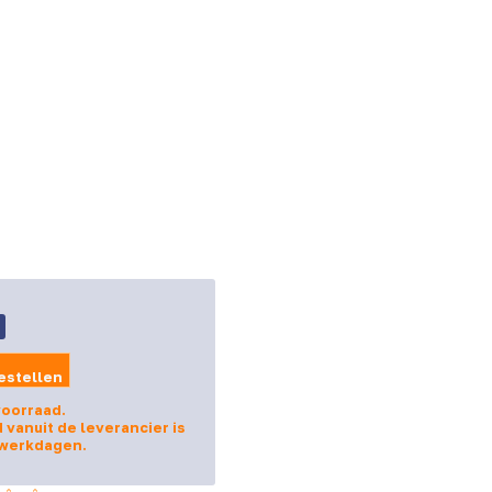
estellen
voorraad.
d vanuit de leverancier is
 werkdagen.