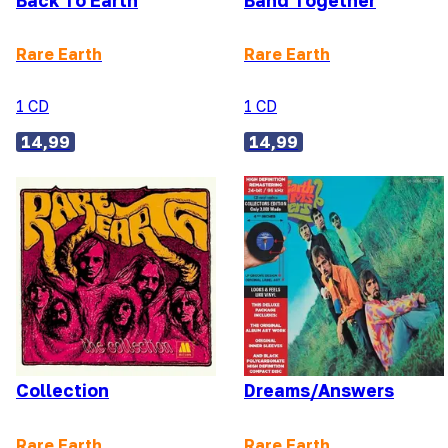
Back To Earth
Band Together
Rare Earth
Rare Earth
1 CD
1 CD
14,99
14,99
Collection
Dreams/Answers
Rare Earth
Rare Earth