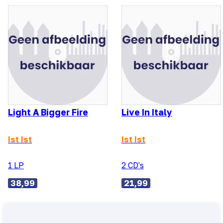
Light A Bigger Fire
Live In Italy
Ist Ist
Ist Ist
1 LP
2 CD's
38,99
21,99