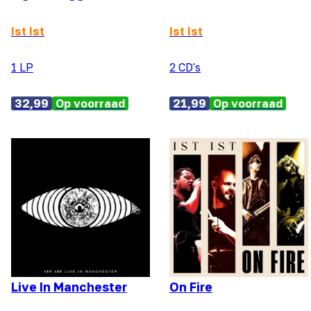
Ist Ist
Ist Ist
1 LP
2 CD's
32,99
Op voorraad
21,99
Op voorraad
Live In Manchester
On Fire