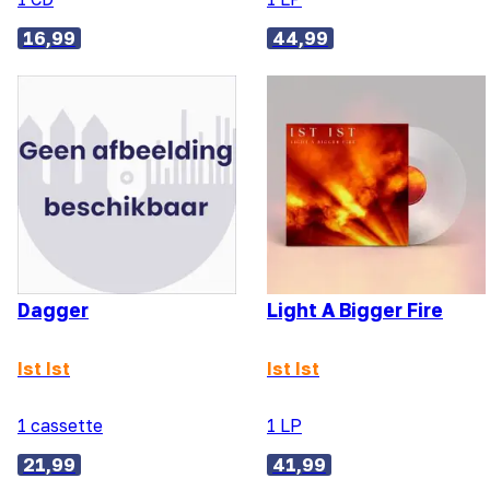
16,99
44,99
Dagger
Light A Bigger Fire
Ist Ist
Ist Ist
1 cassette
1 LP
21,99
41,99