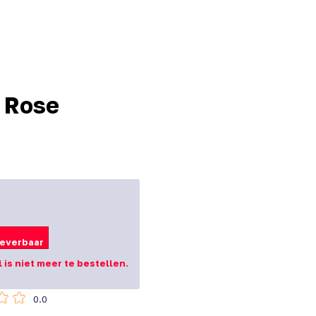
 Rose
leverbaar
l is niet meer te bestellen.
0.0