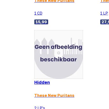
These New Puritans
The
1 CD
1 LP
15,99
27,
Hidden
These New Puritans
2 LP's