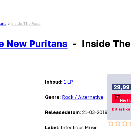
tans
Inside The Rose
e New Puritans
-
Inside The
Inhoud:
1 LP
29,99
Genre:
Rock / Alternative
Niet 
Dit artike
Releasedatum:
21-03-2019
Label:
Infectious Music