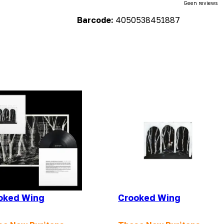
Geen reviews
Barcode:
4050538451887
oked Wing
Crooked Wing