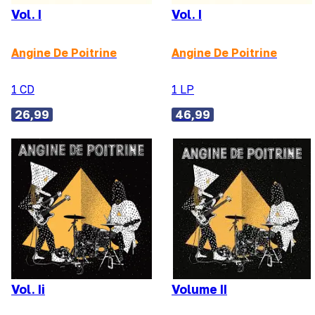
Vol. I
Vol. I
Angine De Poitrine
Angine De Poitrine
1 CD
1 LP
26,99
46,99
Vol. Ii
Volume II