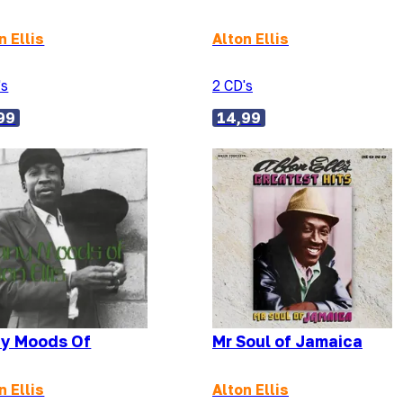
n Ellis
Alton Ellis
's
2 CD's
99
14,99
y Moods Of
Mr Soul of Jamaica
n Ellis
Alton Ellis