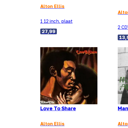
Alton Ellis
Alto
1 12 inch. plaat
2 CD
27,99
13,
Love To Share
Man
Alton Ellis
Alto