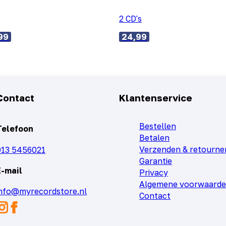
2 CD's
99
24,99
Contact
Klantenservice
Bestellen
Telefoon
Betalen
Verzenden & retourne
013 5456021
Garantie
E-mail
Privacy
Algemene voorwaard
info@myrecordstore.nl
Contact