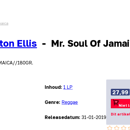
maica
ton Ellis
-
Mr. Soul Of Jama
AMAICA//180GR.
Inhoud:
1 LP
27,99
Genre:
Reggae
Niet 
Dit artike
Releasedatum:
31-01-2019