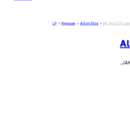
LP
Reggae
Alton Ellis
Mr. Soul Of Ja
Al
..J