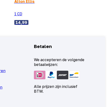
Alton Ellis
1 CD
14,99
Betalen
We accepteren de volgende
betaalwijzen:
ren
Alle prijzen zijn inclusief
en
BTW.