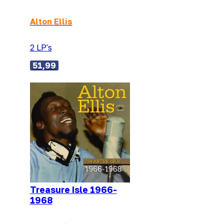
Alton Ellis
2 LP's
51,99
Treasure Isle 1966-
1968