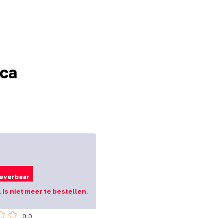
ica
leverbaar
l is niet meer te bestellen.
0.0