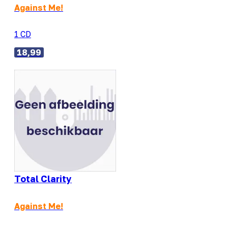
Against Me!
1 CD
18,99
Total Clarity
Against Me!