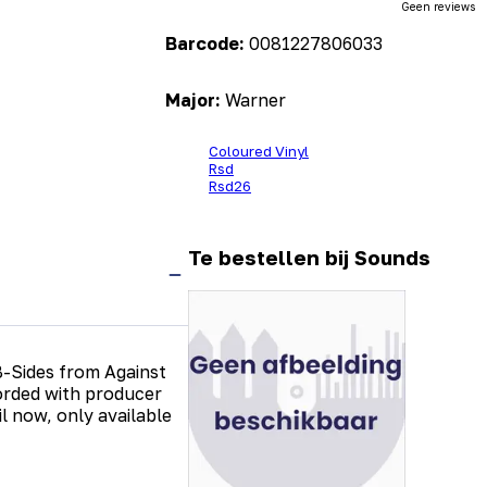
Geen reviews
Barcode:
0081227806033
Major:
Warner
Coloured Vinyl
Rsd
Rsd26
Te bestellen bij Sounds
B-Sides from Against
orded with producer
il now, only available