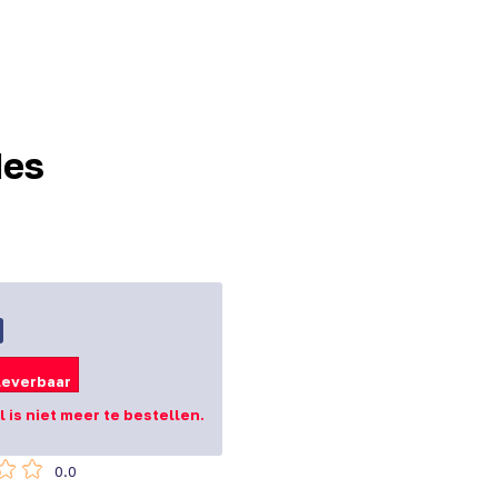
des
leverbaar
el is niet meer te bestellen.
0.0