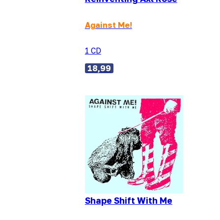
Against Me!
1 CD
18,99
Shape Shift With Me