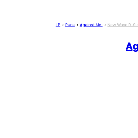
LP
Punk
Against Me!
New Wave B-Si
Ag