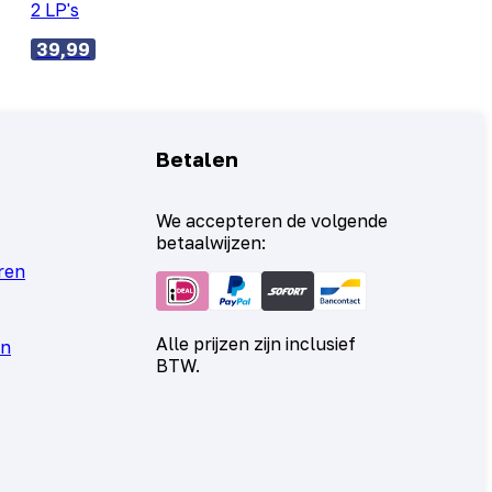
2 LP's
39,99
Betalen
We accepteren de volgende
betaalwijzen:
ren
Alle prijzen zijn inclusief
en
BTW.