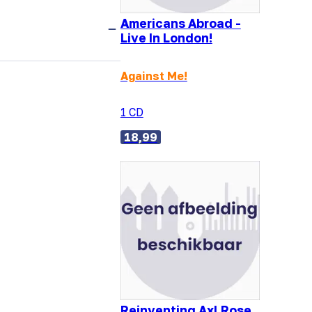
Americans Abroad -
Live In London!
Against Me!
1 CD
18,99
Reinventing Axl Rose