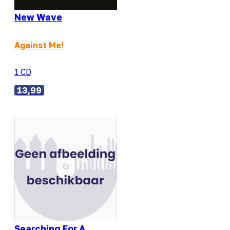
New Wave
Against Me!
1 CD
13,99
Searching For A