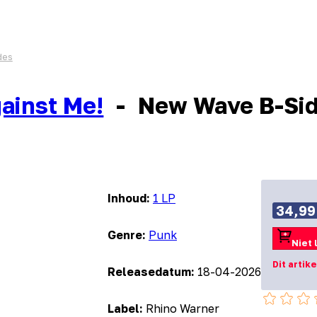
des
ainst Me!
-
New Wave B-Si
Inhoud:
1 LP
34,99
Genre:
Punk
Niet 
Dit artik
Releasedatum:
18-04-2026
Label:
Rhino Warner