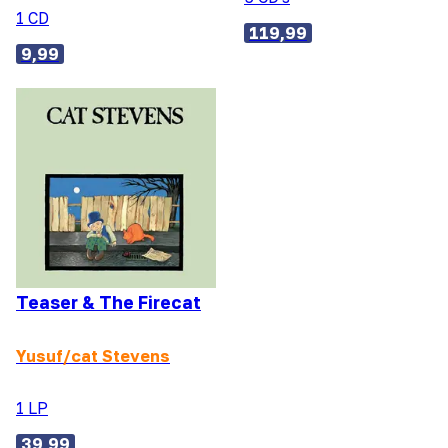
1 CD
119,99
9,99
Teaser & The Firecat
Yusuf/cat Stevens
1 LP
39,99