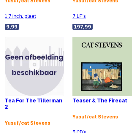
Yusuf/cat Stevens
Yusuf/cat Stevens
1 7 inch. plaat
7 LP's
9,99
197,99
Tea For The Tillerman
Teaser & The Firecat
2
Yusuf/cat Stevens
Yusuf/cat Stevens
5 CD's