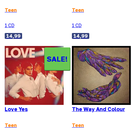
Teen
Teen
1 CD
1 CD
14,99
14,99
SALE!
Love Yes
The Way And Colour
Teen
Teen