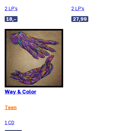
2 LP's
2 LP's
18,-
27,99
Way & Color
Teen
1 CD