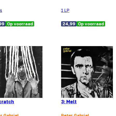
's
1 LP
99
Op voorraad
24,99
Op voorraad
Scratch
3: Melt
r Gabriel
Peter Gabriel