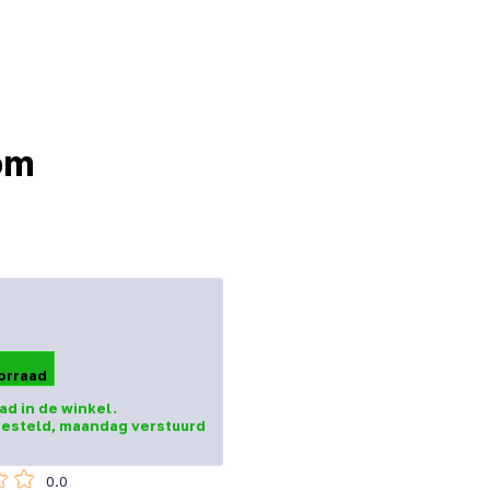
om
orraad
ad in de winkel.
esteld, maandag verstuurd
0.0