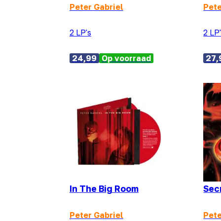
Peter Gabriel
Pete
2 LP's
2 LP
24,99
Op voorraad
27,
In The Big Room
Sec
Peter Gabriel
Pete