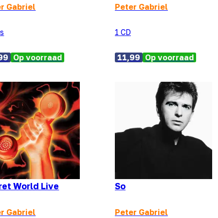
r Gabriel
Peter Gabriel
's
1 CD
99
Op voorraad
11,99
Op voorraad
ret World Live
So
r Gabriel
Peter Gabriel