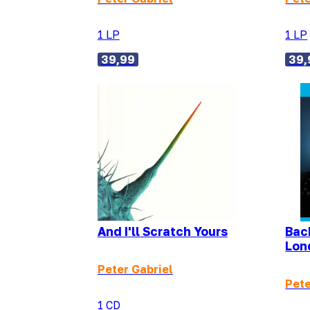
1 LP
1 LP
39,99
39,
And I'll Scratch Yours
Back
Lon
Peter Gabriel
Pete
1 CD