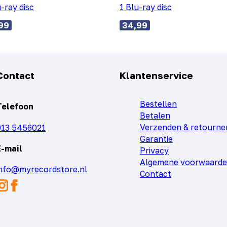
u-ray disc
1 Blu-ray disc
99
34,99
Contact
Klantenservice
Bestellen
Telefoon
Betalen
Verzenden & retourne
013 5456021
Garantie
E-mail
Privacy
Algemene voorwaard
info@myrecordstore.nl
Contact