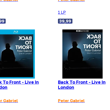
1 LP
99
39,99
 To Front - Live In
Back To Front - Live In
don
London
r Gabriel
Peter Gabriel