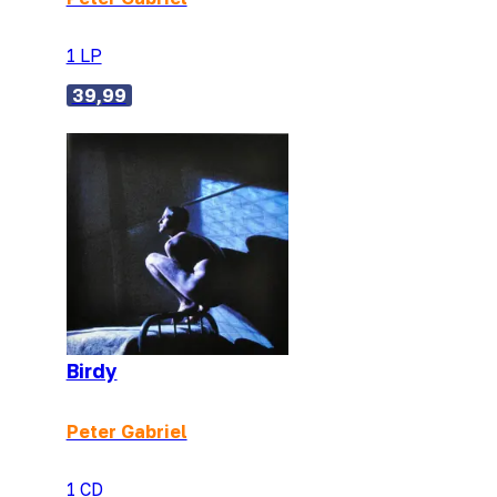
1 LP
39,99
Birdy
Peter Gabriel
1 CD