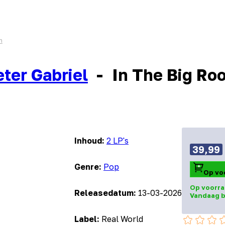
m
eter Gabriel
-
In The Big Ro
Inhoud:
2 LP's
39,99
Genre:
Pop
Op vo
Op voorra
Releasedatum:
13-03-2026
Vandaag b
Label:
Real World