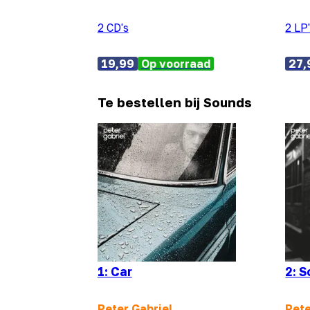
2 CD's
2 LP
19,99
Op voorraad
27,
Te bestellen bij Sounds
1: Car
2: 
Peter Gabriel
Pete