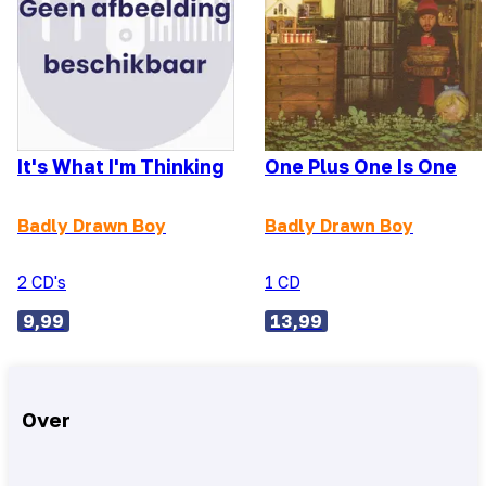
It's What I'm Thinking
One Plus One Is One
Badly Drawn Boy
Badly Drawn Boy
2 CD's
1 CD
9,99
13,99
Over