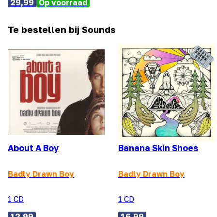
29,99
Op voorraad
Te bestellen bij Sounds
About A Boy
Banana Skin Shoes
Badly Drawn Boy
Badly Drawn Boy
1 CD
1 CD
12,99
16,99