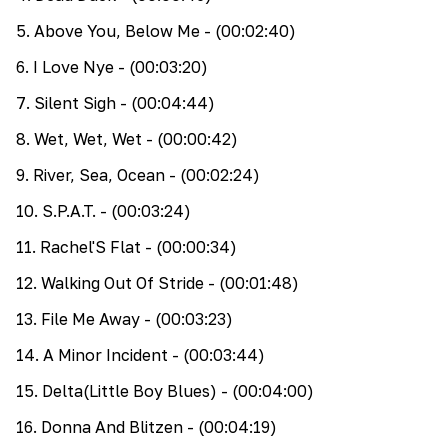
5
.
Above You, Below Me
- (00:02:40)
6
.
I Love Nye
- (00:03:20)
7
.
Silent Sigh
- (00:04:44)
8
.
Wet, Wet, Wet
- (00:00:42)
9
.
River, Sea, Ocean
- (00:02:24)
10
.
S.P.A.T.
- (00:03:24)
11
.
Rachel'S Flat
- (00:00:34)
12
.
Walking Out Of Stride
- (00:01:48)
13
.
File Me Away
- (00:03:23)
14
.
A Minor Incident
- (00:03:44)
15
.
Delta(Little Boy Blues)
- (00:04:00)
16
.
Donna And Blitzen
- (00:04:19)