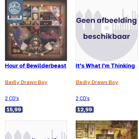
Hour of Bewilderbeast
It's What I'm Thinking
Badly Drawn Boy
Badly Drawn Boy
2 CD's
2 CD's
15,99
12,99