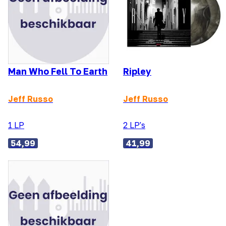
Man Who Fell To Earth
Ripley
Jeff Russo
Jeff Russo
1 LP
2 LP's
54,99
41,99