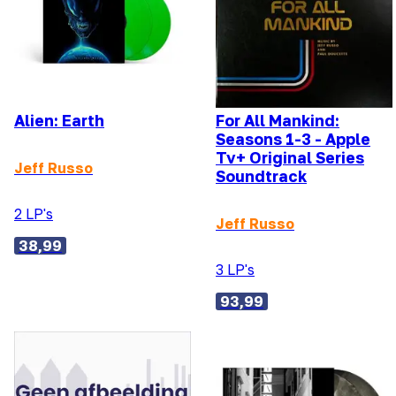
Alien: Earth
For All Mankind:
Seasons 1-3 - Apple
Tv+ Original Series
Jeff Russo
Soundtrack
2 LP's
Jeff Russo
38,99
3 LP's
93,99