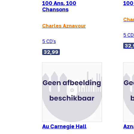
100 Ans, 100
100
Chansons
Cha
Charles Aznavour
5 CD
5 CD's
32,
32,99
Au Carnegie Hall
Azn