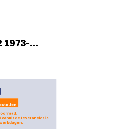
 1973-...
estellen
voorraad.
d vanuit de leverancier is
 werkdagen.