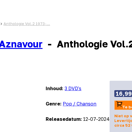
Anthologie Vol.2 1973-...
 Aznavour
-
Anthologie Vol.2
Inhoud:
3 DVD's
16,99
Genre:
Pop / Chanson
Te b
Niet op 
Releasedatum:
12-07-2024
Levertij
circa 52