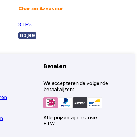
Charles Aznavour
3 LP's
60,99
Betalen
We accepteren de volgende
betaalwijzen:
ren
Alle prijzen zijn inclusief
en
BTW.