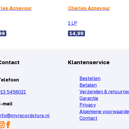
rles Aznavour
Charles Aznavour
1 LP
99
14,99
Contact
Klantenservice
Bestellen
Telefoon
Betalen
Verzenden & retourne
013 5456021
Garantie
E-mail
Privacy
Algemene voorwaard
info@myrecordstore.nl
Contact