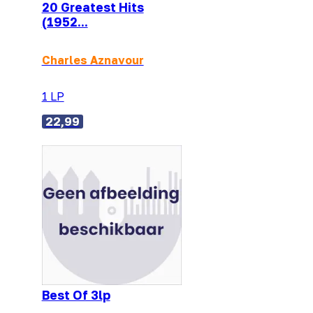
20 Greatest Hits
(1952...
Charles Aznavour
1 LP
22,99
Best Of 3lp