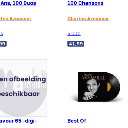
 Ans, 100 Duos
100 Chansons
rles Aznavour
Charles Aznavour
's
5 CD's
99
41,99
avour 65 -digi-
Best Of