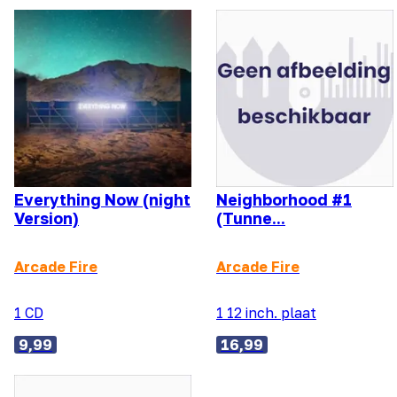
Everything Now (night
Neighborhood #1
Version)
(Tunne...
Arcade Fire
Arcade Fire
1 CD
1 12 inch. plaat
9,99
16,99