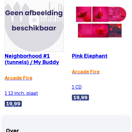
Neighborhood #1
Pink Elephant
(tunnels) / My Buddy
Arcade Fire
Arcade Fire
1 CD
1 12 inch. plaat
19,99
19,99
Over