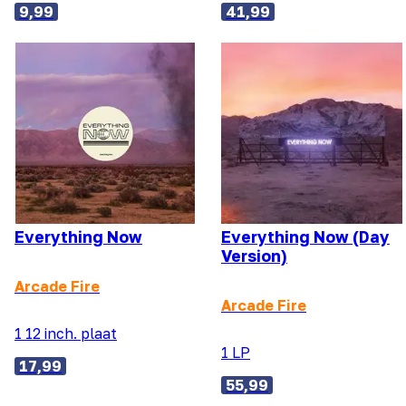
9,99
41,99
Everything Now
Everything Now (Day
Version)
Arcade Fire
Arcade Fire
1 12 inch. plaat
1 LP
17,99
55,99