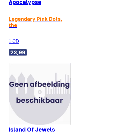
Apocalypse
Legendary Pink Dots,
the
1 CD
23,99
Island Of Jewels