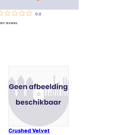
0.0
een reviews
Crushed Velvet