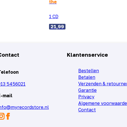
the
1 CD
21,99
Contact
Klantenservice
Bestellen
Telefoon
Betalen
Verzenden & retourne
013 5456021
Garantie
E-mail
Privacy
Algemene voorwaard
info@myrecordstore.nl
Contact