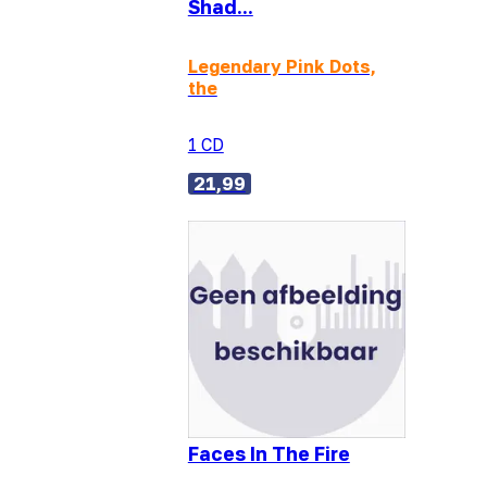
Shad...
Legendary Pink Dots,
the
1 CD
21,99
Faces In The Fire