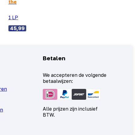
the
1 LP
45,99
Betalen
We accepteren de volgende
betaalwijzen:
ren
Alle prijzen zijn inclusief
en
BTW.