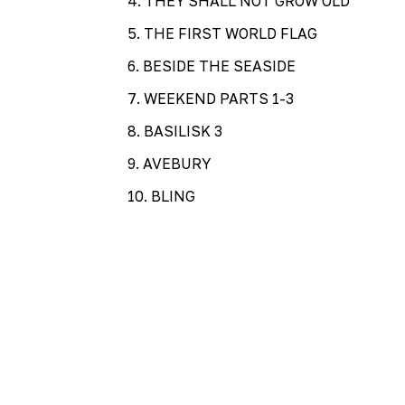
4
.
THEY SHALL NOT GROW OLD
5
.
THE FIRST WORLD FLAG
6
.
BESIDE THE SEASIDE
7
.
WEEKEND PARTS 1-3
8
.
BASILISK 3
9
.
AVEBURY
10
.
BLING