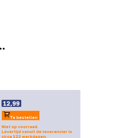
..
12,99
Te bestellen
Niet op voorraad.
Levertijd vanuit de leverancier is
circa 122 werkdagen.