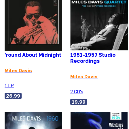
'round About Midnight
1951-1957 Studio
Recordings
Miles Davis
Miles Davis
1 LP
2 CD's
26,99
19,99