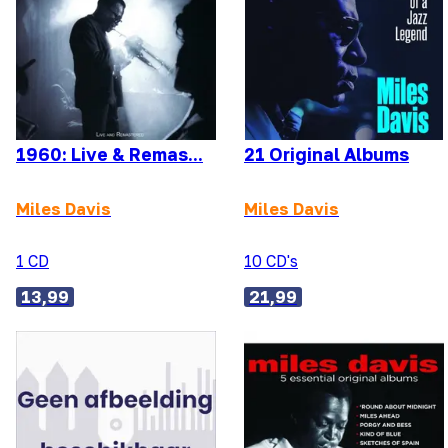
1960: Live & Remas...
21 Original Albums
Miles Davis
Miles Davis
1 CD
10 CD's
13,99
21,99