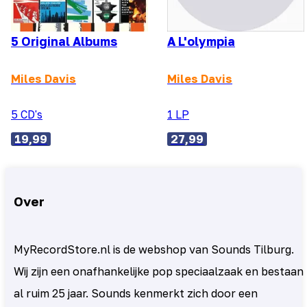
5 Original Albums
A L'olympia
Miles Davis
Miles Davis
5 CD's
1 LP
19,99
27,99
Over
MyRecordStore.nl is de webshop van Sounds Tilburg.
Wij zijn een onafhankelijke pop speciaalzaak en bestaan
al ruim 25 jaar. Sounds kenmerkt zich door een