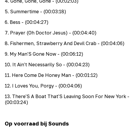
4
.
Gone, Gone, Gone
- (00:02:03)
5
.
Summertime
- (00:03:18)
6
.
Bess
- (00:04:27)
7
.
Prayer (Oh Doctor Jesus)
- (00:04:40)
8
.
Fishermen, Strawberry And Devil Crab
- (00:04:06)
9
.
My Man'S Gone Now
- (00:06:12)
10
.
It Ain't Necessarily So
- (00:04:23)
11
.
Here Come De Honey Man
- (00:01:12)
12
.
I Loves You, Porgy
- (00:04:06)
13
.
There'S A Boat That'S Leaving Soon For New York
-
(00:03:24)
Op voorraad bij Sounds