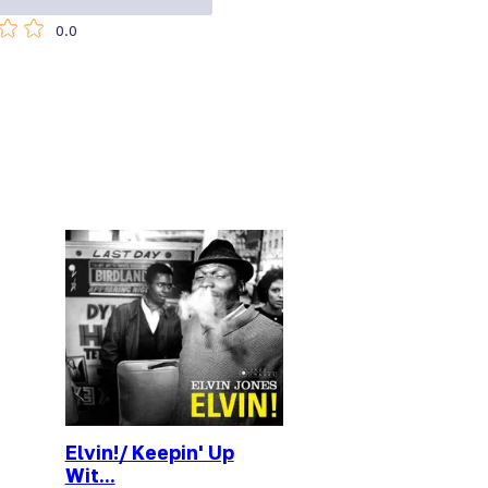
0.0
Elvin!/ Keepin' Up
Wit...