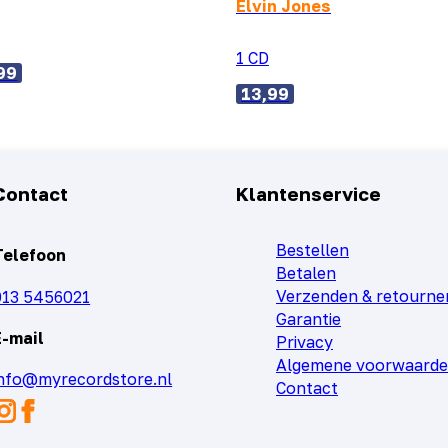
Elvin Jones
1 CD
99
13,99
Contact
Klantenservice
Bestellen
Telefoon
Betalen
Verzenden & retourne
013 5456021
Garantie
E-mail
Privacy
Algemene voorwaard
info@myrecordstore.nl
Contact