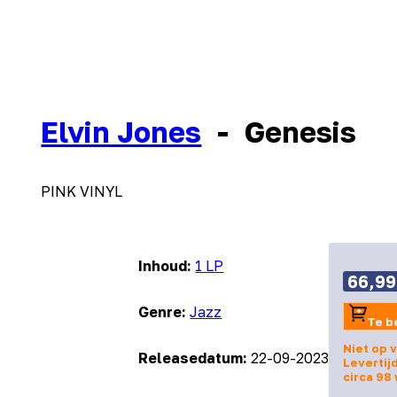
Elvin Jones
-
Genesis
PINK VINYL
Inhoud:
1 LP
66,99
Genre:
Jazz
Te b
Niet op 
Releasedatum:
22-09-2023
Levertij
circa 98