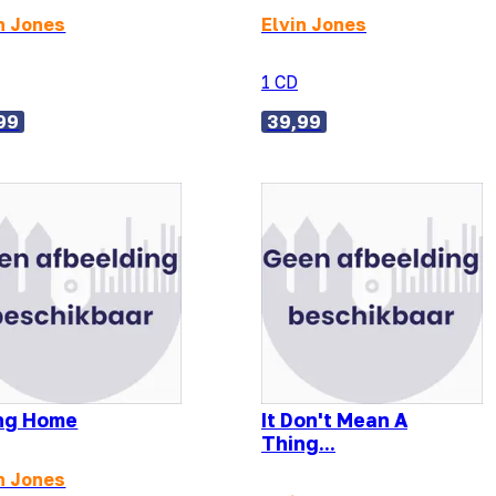
n Jones
Elvin Jones
1 CD
99
39,99
ng Home
It Don't Mean A
Thing...
n Jones