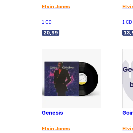
Elvin Jones
Elvi
1 CD
1 CD
20,99
13,
Genesis
Goi
Elvin Jones
Elvi