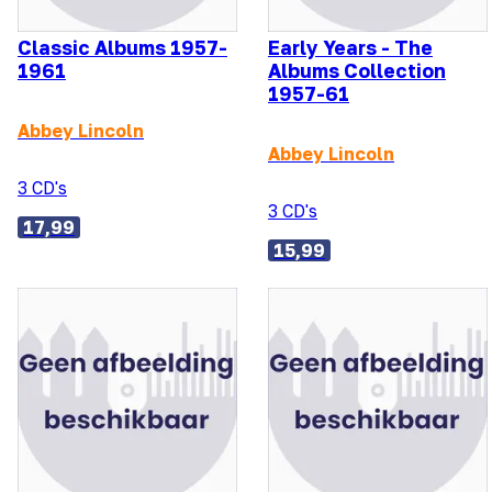
Classic Albums 1957-
Early Years - The
1961
Albums Collection
1957-61
Abbey Lincoln
Abbey Lincoln
3 CD's
3 CD's
17,99
15,99