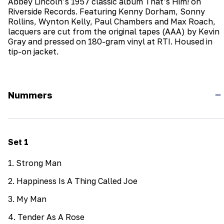
Abbey Lincoln’s 1957 classic album That’s Him! on
Riverside Records. Featuring Kenny Dorham, Sonny
Rollins, Wynton Kelly, Paul Chambers and Max Roach,
lacquers are cut from the original tapes (AAA) by Kevin
Gray and pressed on 180-gram vinyl at RTI. Housed in
tip-on jacket.
Nummers
Set
1
1
.
Strong Man
2
.
Happiness Is A Thing Called Joe
3
.
My Man
4
.
Tender As A Rose