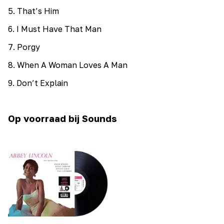
5
.
That’s Him
6
.
I Must Have That Man
7
.
Porgy
8
.
When A Woman Loves A Man
9
.
Don’t Explain
Op voorraad bij Sounds