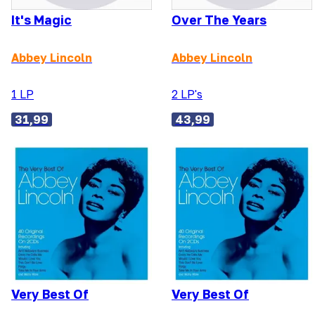
It's Magic
Over The Years
Abbey Lincoln
Abbey Lincoln
1 LP
2 LP's
31,99
43,99
Very Best Of
Very Best Of