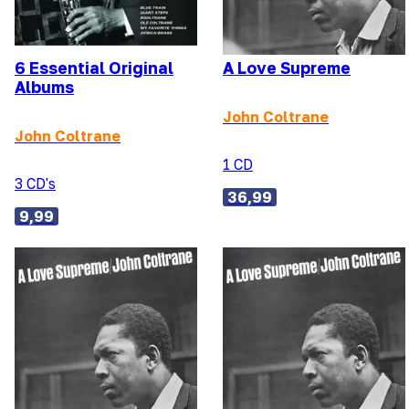
6 Essential Original
A Love Supreme
Albums
John Coltrane
John Coltrane
1 CD
3 CD's
36,99
9,99