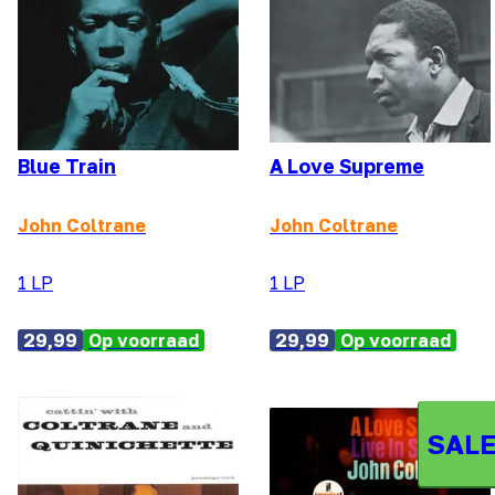
Blue Train
A Love Supreme
John Coltrane
John Coltrane
1 LP
1 LP
29,99
Op voorraad
29,99
Op voorraad
SALE