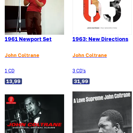
1961 Newport Set
1963: New Directions
John Coltrane
John Coltrane
1 CD
3 CD's
13,99
31,99