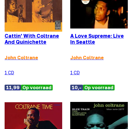
Cattin' With Coltrane
A Love Supreme: Live
And Quinichette
In Seattle
John Coltrane
John Coltrane
1 CD
1 CD
11,99
Op voorraad
10,-
Op voorraad