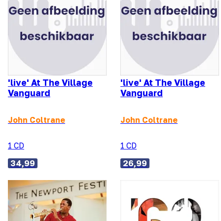
'live' At The Village
'live' At The Village
Vanguard
Vanguard
John Coltrane
John Coltrane
1 CD
1 CD
34,99
26,99