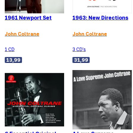
1961 Newport Set
1963: New Directions
John Coltrane
John Coltrane
1 CD
3 CD's
13,99
31,99