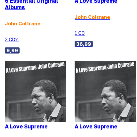
6 Essential Original
A Love Supreme
Albums
John Coltrane
John Coltrane
1 CD
3 CD's
36,99
9,99
A Love Supreme
A Love Supreme