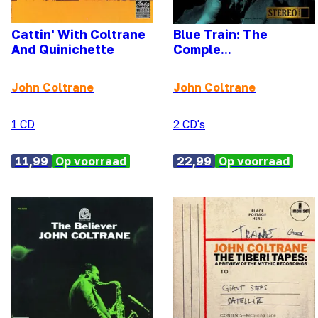
Cattin' With Coltrane
Blue Train: The
And Quinichette
Comple...
John Coltrane
John Coltrane
1 CD
2 CD's
11,99
Op voorraad
22,99
Op voorraad