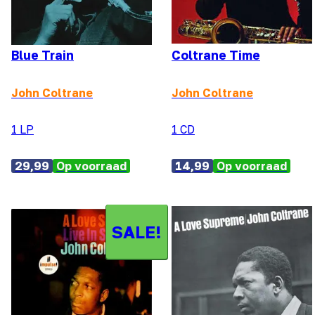
Blue Train
Coltrane Time
John Coltrane
John Coltrane
1 LP
1 CD
29,99
Op voorraad
14,99
Op voorraad
SALE!