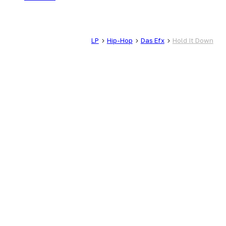
LP
Hip-Hop
Das Efx
Hold It Down