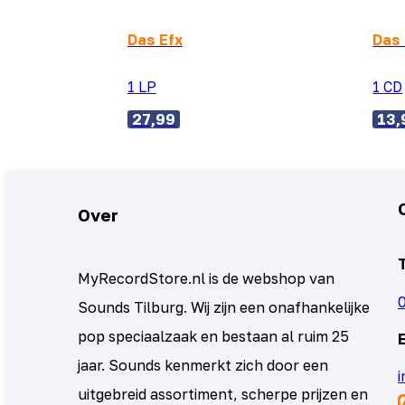
Das Efx
Das 
1 LP
1 CD
27,99
13,
Over
MyRecordStore.nl is de webshop van
Sounds Tilburg. Wij zijn een onafhankelijke
pop speciaalzaak en bestaan al ruim 25
jaar. Sounds kenmerkt zich door een
uitgebreid assortiment, scherpe prijzen en