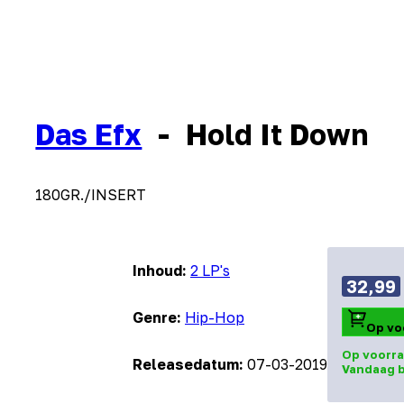
Das Efx
-
Hold It Down
180GR./INSERT
Inhoud:
2 LP's
32,99
Genre:
Hip-Hop
Op vo
Op voorra
Releasedatum:
07-03-2019
Vandaag b