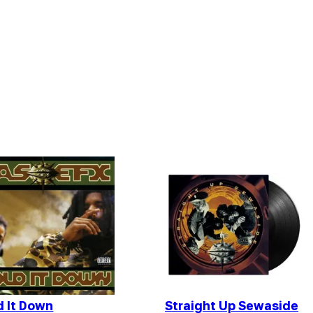
d It Down
Straight Up Sewaside