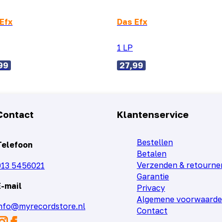
Efx
Das Efx
1 LP
99
27,99
Contact
Klantenservice
Bestellen
Telefoon
Betalen
Verzenden & retourne
013 5456021
Garantie
E-mail
Privacy
Algemene voorwaard
info@myrecordstore.nl
Contact