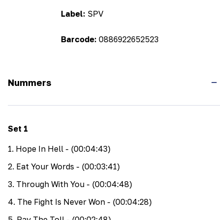
Label:
SPV
Barcode:
0886922652523
Nummers
Set
1
1
.
Hope In Hell
- (00:04:43)
2
.
Eat Your Words
- (00:03:41)
3
.
Through With You
- (00:04:48)
4
.
The Fight Is Never Won
- (00:04:28)
5
.
Pay The Toll
- (00:02:48)