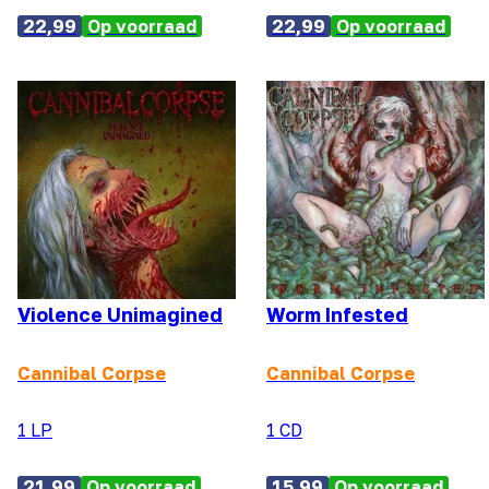
22,99
Op voorraad
22,99
Op voorraad
Violence Unimagined
Worm Infested
Cannibal Corpse
Cannibal Corpse
1 LP
1 CD
21,99
Op voorraad
15,99
Op voorraad