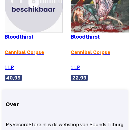
Bloodthirst
Bloodthirst
Cannibal Corpse
Cannibal Corpse
1 LP
1 LP
40,99
22,99
Over
MyRecordStore.nl is de webshop van Sounds Tilburg.