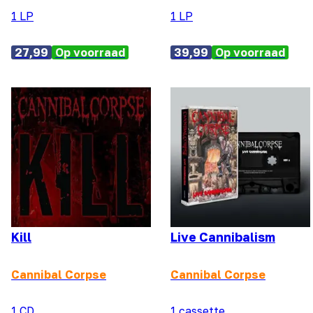
1 LP
1 LP
27,99
Op voorraad
39,99
Op voorraad
Kill
Live Cannibalism
Cannibal Corpse
Cannibal Corpse
1 CD
1 cassette