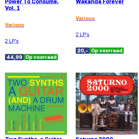
Power To Consume,
Wakanda Forever
Vol. 1
Various
Various
2 LP's
2 LP's
20,-
Op voorraad
44,99
Op voorraad