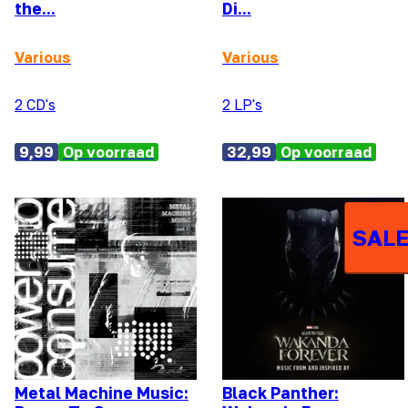
the...
Di...
Various
Various
2 CD's
2 LP's
9,99
Op voorraad
32,99
Op voorraad
SALE
Metal Machine Music:
Black Panther: