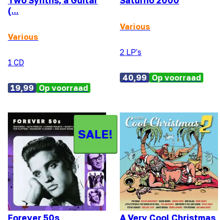
Two Synths, a Guitar
Saturno 2000
(...
Various
Various
2 LP's
1 CD
40,99
Op voorraad
19,99
Op voorraad
SALE!
Forever 50s
A Very Cool Christmas