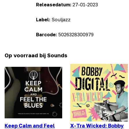
Releasedatum:
27-01-2023
Label:
Souljazz
Barcode:
5026328300979
Op voorraad bij Sounds
Keep Calm and Feel
X-Tra Wicked: Bobby