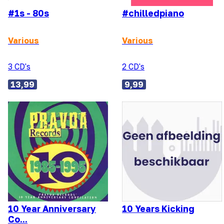
#1s - 80s
#chilledpiano
Various
Various
3 CD's
2 CD's
13,99
9,99
10 Year Anniversary
10 Years Kicking
Co...