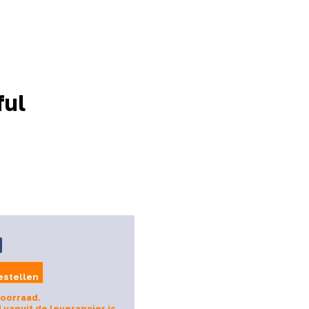
ful
estellen
voorraad.
d vanuit de leverancier is