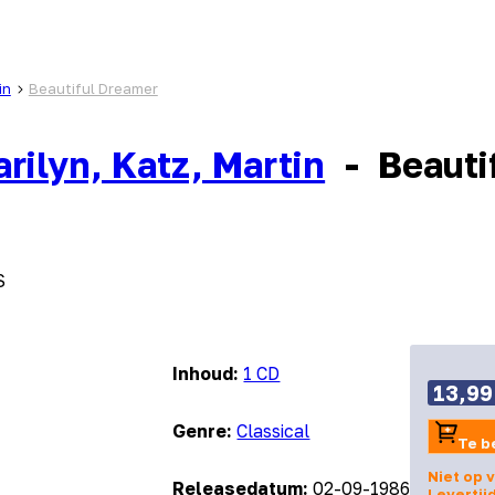
in
Beautiful Dreamer
rilyn, Katz, Martin
-
Beauti
S
Inhoud:
1 CD
13,99
Genre:
Classical
Te b
Niet op 
Releasedatum:
02-09-1986
Levertij