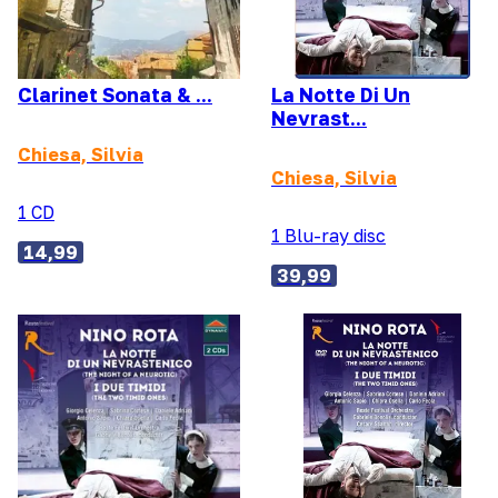
Clarinet Sonata & ...
La Notte Di Un
Nevrast...
Chiesa, Silvia
Chiesa, Silvia
1 CD
1 Blu-ray disc
14,99
39,99