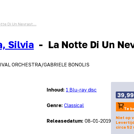
tte Di Un Nevrast...
, Silvia
-
La Notte Di Un Nev
IVAL ORCHESTRA/GABRIELE BONOLIS
Inhoud:
1 Blu-ray disc
39,99
Genre:
Classical
Te b
Niet op 
Releasedatum:
08-01-2019
Levertij
circa 52