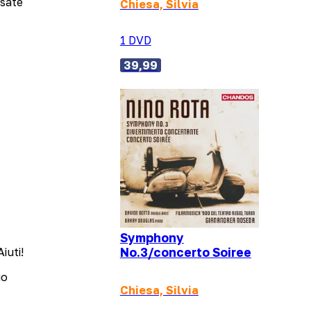
ssate
Chiesa, Silvia
1 DVD
39,99
Symphony
iuti!
No.3/concerto Soiree
io
Chiesa, Silvia