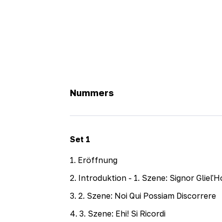
Nummers
Set
1
1
.
Eröffnung
2
.
Introduktion - 1. Szene: Signor Gliel'H
3
.
2. Szene: Noi Qui Possiam Discorrere
4
.
3. Szene: Ehi! Si Ricordi