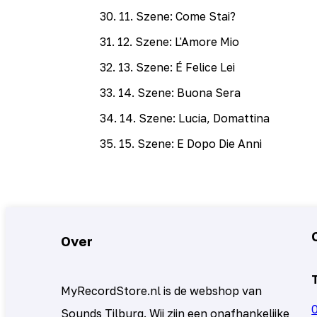
30
.
11. Szene: Come Stai?
31
.
12. Szene: L'Amore Mio
32
.
13. Szene: É Felice Lei
33
.
14. Szene: Buona Sera
34
.
14. Szene: Lucia, Domattina
35
.
15. Szene: E Dopo Die Anni
Over
MyRecordStore.nl is de webshop van
Sounds Tilburg. Wij zijn een onafhankelijke