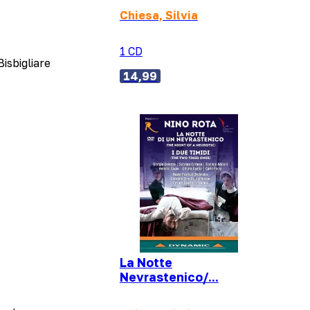
Chiesa, Silvia
1 CD
Bisbigliare
14,99
La Notte
Nevrastenico/...