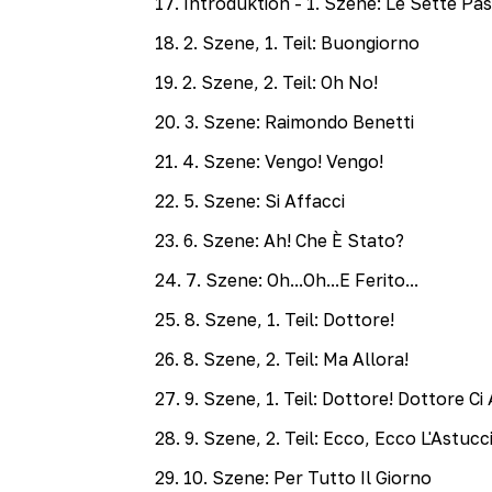
17
.
Introduktion - 1. Szene: Le Sette Pa
18
.
2. Szene, 1. Teil: Buongiorno
19
.
2. Szene, 2. Teil: Oh No!
20
.
3. Szene: Raimondo Benetti
21
.
4. Szene: Vengo! Vengo!
22
.
5. Szene: Si Affacci
23
.
6. Szene: Ah! Che È Stato?
24
.
7. Szene: Oh...Oh...E Ferito...
25
.
8. Szene, 1. Teil: Dottore!
26
.
8. Szene, 2. Teil: Ma Allora!
27
.
9. Szene, 1. Teil: Dottore! Dottore Ci A
28
.
9. Szene, 2. Teil: Ecco, Ecco L'Astucc
29
.
10. Szene: Per Tutto Il Giorno