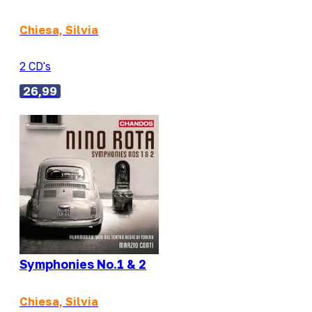
Chiesa, Silvia
2 CD's
26,99
Symphonies No.1 & 2
Chiesa, Silvia