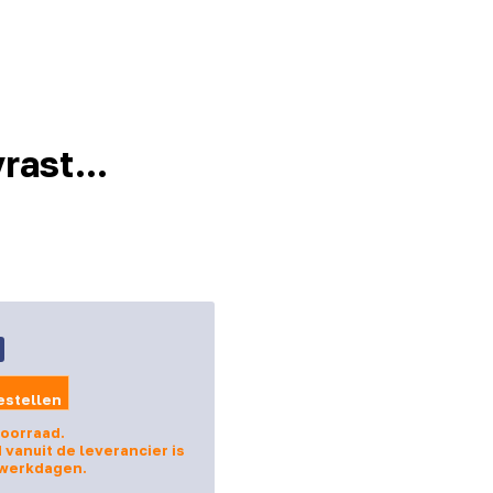
rast...
estellen
voorraad.
d vanuit de leverancier is
 werkdagen.