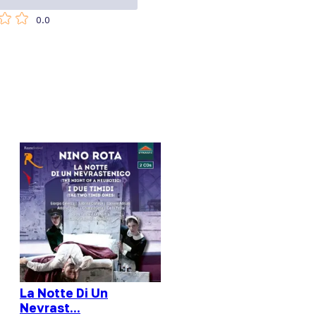
0.0
La Notte Di Un
Nevrast...