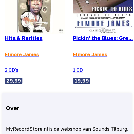
Hits & Rarities
Pickin' the Blues: Gre...
Elmore James
Elmore James
2 CD's
1 CD
29,99
19,99
Over
MyRecordStore.nl is de webshop van Sounds Tilburg.