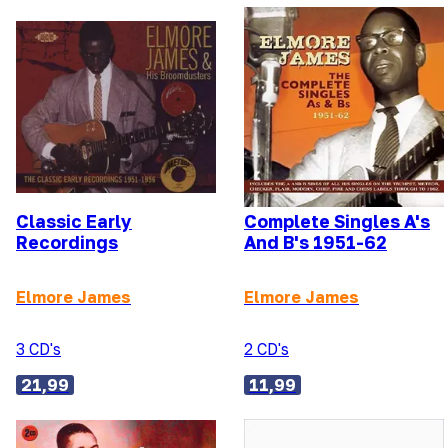
Classic Early
Complete Singles A's
Recordings
And B's 1951-62
Elmore James
Elmore James
3 CD's
2 CD's
21,99
11,99