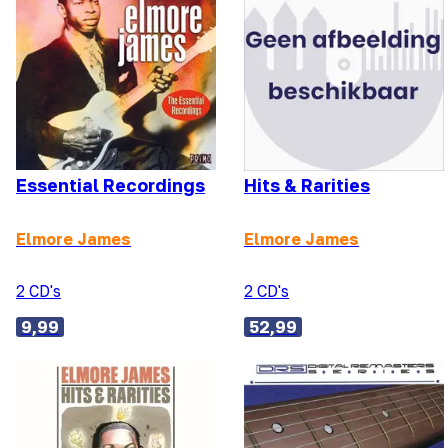
Essential Recordings
Hits & Rarities
Elmore James
Elmore James
2 CD's
2 CD's
9,99
52,99