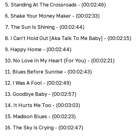
5
.
Standing At The Crossroads
- (00:02:46)
6
.
Shake Your Money Maker
- (00:02:33)
7
.
The Sun Is Shining
- (00:02:44)
8
.
I Can't Hold Out [Aka Talk To Me Baby]
- (00:02:15)
9
.
Happy Home
- (00:02:44)
10
.
No Love In My Heart (For You)
- (00:02:21)
11
.
Blues Before Sunrise
- (00:02:43)
12
.
I Was A Fool
- (00:02:49)
13
.
Goodbye Baby
- (00:02:57)
14
.
It Hurts Me Too
- (00:03:03)
15
.
Madison Blues
- (00:02:23)
16
.
The Sky Is Crying
- (00:02:47)