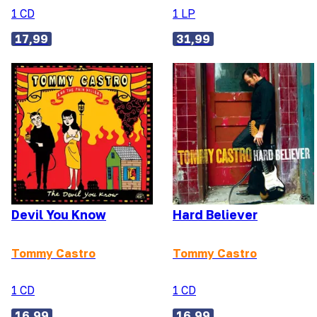
1 CD
1 LP
17,99
31,99
Devil You Know
Hard Believer
Tommy Castro
Tommy Castro
1 CD
1 CD
16,99
16,99