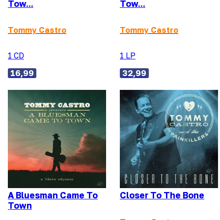
Tow...
Tow...
Tommy Castro
Tommy Castro
1 CD
1 LP
16,99
32,99
A Bluesman Came To
Closer To The Bone
Town