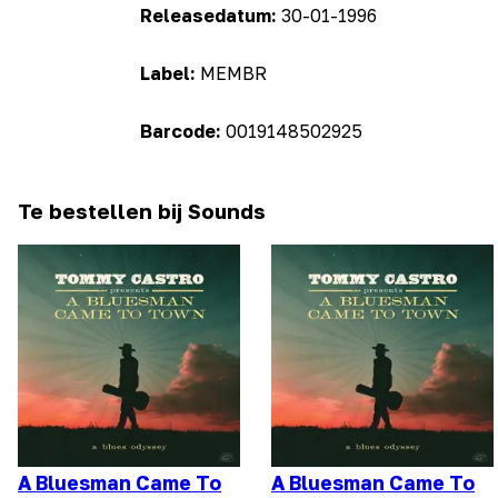
Releasedatum:
30-01-1996
Label:
MEMBR
Barcode:
0019148502925
Te bestellen bij Sounds
A Bluesman Came To
A Bluesman Came To