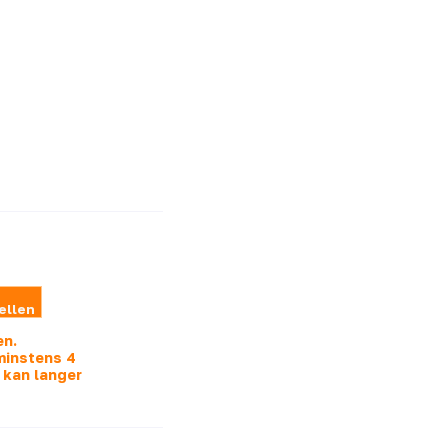
ellen
en.
 minstens 4
 kan langer