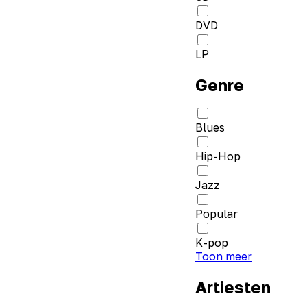
DVD
LP
Genre
Blues
Hip-Hop
Jazz
Popular
K-pop
Toon meer
Artiesten