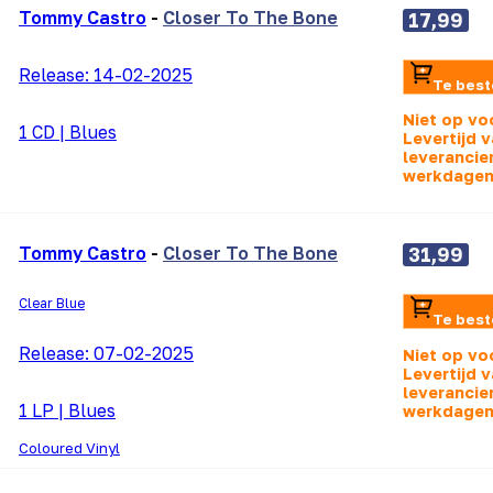
Tommy Castro
-
Closer To The Bone
17,99
Release:
14-02-2025
Te best
Niet op vo
1 CD
|
Blues
Levertijd v
leverancier
werkdagen
Tommy Castro
-
Closer To The Bone
31,99
Clear Blue
Te best
Release:
07-02-2025
Niet op vo
Levertijd v
leverancier
1 LP
|
Blues
werkdagen
Coloured Vinyl