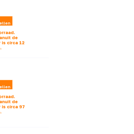
ellen
orraad.
anuit de
 is
circa 12
.
ellen
orraad.
anuit de
 is
circa 97
.