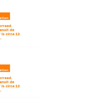
ellen
orraad.
anuit de
 is
circa 12
.
ellen
orraad.
anuit de
 is
circa 12
.