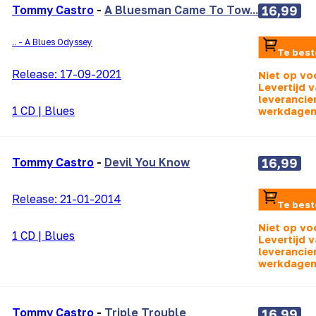
Tommy Castro
-
A Bluesman Came To Tow...
16,99
.. - A Blues Odyssey
Te best
Release:
17-09-2021
Niet op vo
Levertijd v
leverancier
1 CD
|
Blues
werkdagen
Tommy Castro
-
Devil You Know
16,99
Release:
21-01-2014
Te best
Niet op vo
1 CD
|
Blues
Levertijd v
leverancier
werkdagen
Tommy Castro
-
Triple Trouble
16,99