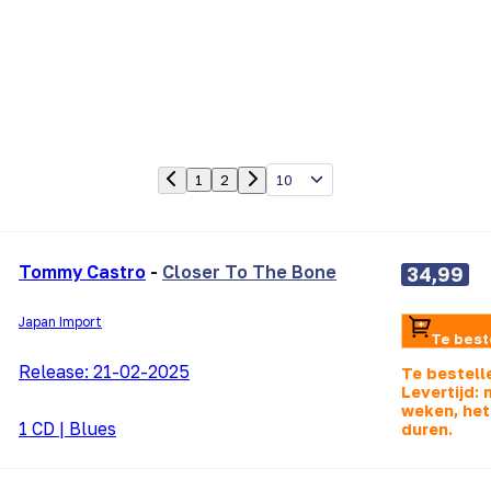
10
1
2
Tommy Castro
-
Closer To The Bone
34,99
Japan Import
Te best
Release:
21-02-2025
Te bestell
Levertijd:
weken, het
1 CD
|
Blues
duren.