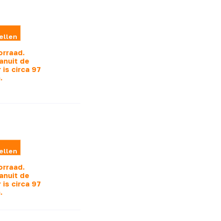
ellen
orraad.
anuit de
 is
circa 97
.
ellen
orraad.
anuit de
 is
circa 97
.