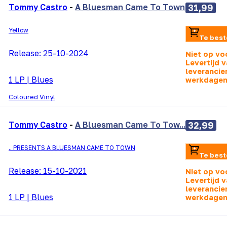
Tommy Castro
-
A Bluesman Came To Town
31,99
Yellow
Te best
Release:
25-10-2024
Niet op vo
Levertijd v
leverancier
1 LP
|
Blues
werkdagen
Coloured Vinyl
Tommy Castro
-
A Bluesman Came To Tow...
32,99
.. PRESENTS A BLUESMAN CAME TO TOWN
Te best
Release:
15-10-2021
Niet op vo
Levertijd v
leverancier
1 LP
|
Blues
werkdagen