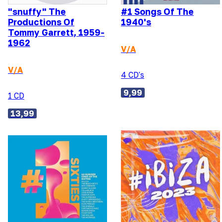
"snuffy" The
#1 Songs Of The
Productions Of
1940's
Tommy Garrett, 1959-
1962
V/A
V/A
4 CD's
9,99
1 CD
13,99