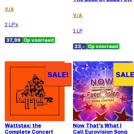
V/A
V/A
2 LP's
1 LP
37,99
Op voorraad
23,-
Op voorraad
SALE!
SALE
Wattstax: the
Now That's What I
Complete Concert
Call Eurovision Song