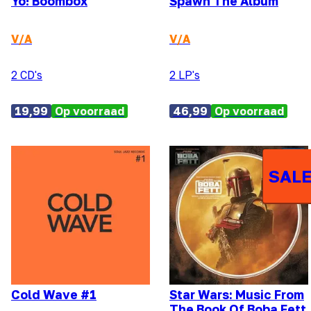
Yo! Boombox
Spawn The Album
V/A
V/A
2 CD's
2 LP's
19,99
Op voorraad
46,99
Op voorraad
SALE
Cold Wave #1
Star Wars: Music From
The Book Of Boba Fett