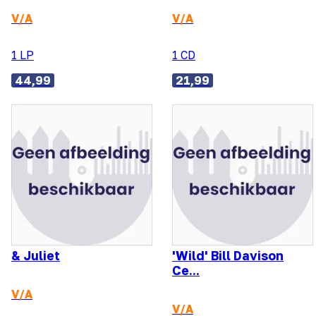
V/A
V/A
1 LP
1 CD
44,99
21,99
& Juliet
'Wild' Bill Davison
Ce...
V/A
V/A