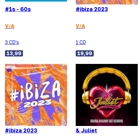
#1s - 60s
#ibiza 2023
V/A
V/A
3 CD's
1 CD
13,99
19,99
#ibiza 2023
& Juliet