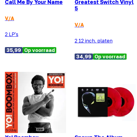
Call Me By Your Name
Greatest Switch Vinyl
5
V/A
V/A
2 LP's
2 12 inch. platen
35,99
Op voorraad
34,99
Op voorraad