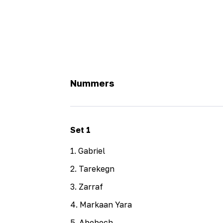
Nummers
Set
1
1
.
Gabriel
2
.
Tarekegn
3
.
Zarraf
4
.
Markaan Yara
5
.
Abebech