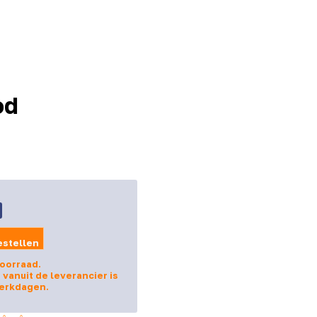
od
estellen
voorraad.
 vanuit de leverancier is
werkdagen.