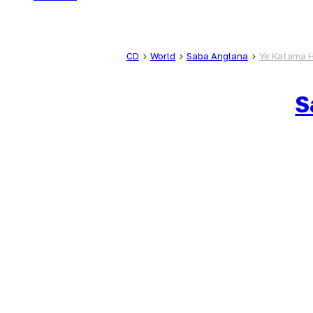
CD
World
Saba Anglana
Ye Katama 
S