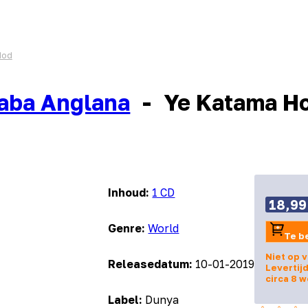
Hod
aba Anglana
-
Ye Katama H
Inhoud:
1 CD
18,99
Genre:
World
Te b
Niet op 
Releasedatum:
10-01-2019
Levertijd
circa 8 
Label:
Dunya