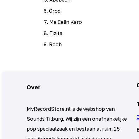
6
.
Orod
7
.
Ma Celin Karo
8
.
Tizita
9
.
Roob
Over
MyRecordStore.nl is de webshop van
Sounds Tilburg. Wij zijn een onafhankelijke
pop speciaalzaak en bestaan al ruim 25
jaar. Sounds kenmerkt zich door een